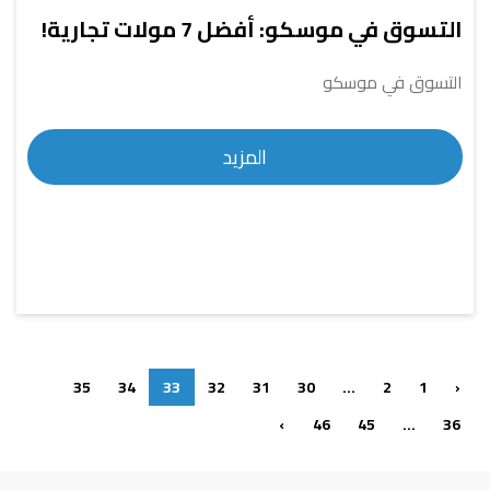
التسوق في موسكو: أفضل 7 مولات تجارية!
التسوق في موسكو
المزيد
35
34
33
32
31
30
...
2
1
‹
›
46
45
...
36