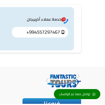
خدمة عملاء أذربيجان
+994557297467
تواصل معنا عبر الواتساب
فروعنا