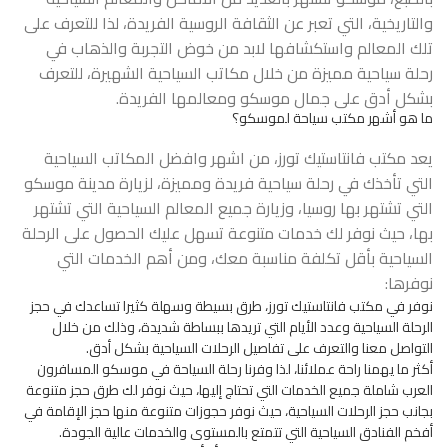
والتاريخية، التي تعبر عن الثقافة الروسية الفريدة، لذا للتعرف على
تلك المعالم واستكشافها لابد من خوض التجربة والذهاب في
رحلة سياحية مميزة من خلال مكاتب السياحية الشهيرة، للتعرف
بشكل أدق على جمال موسكو ومعالمها الفريدة.
ما هو أشهر مكتب سياحة لموسكو؟
يعد مكتب فانتاستيك تورز، من اشهر وافضل المكاتب السياحية
التي تأخذك في رحلة سياحية فريدة ومميزة، لزيارة مدينة موسكو
التي تشتهر بها روسيا، وزيارة جميع المعالم السياحية التي تشتهر
بها، حيث نوفر لك خدمات متنوعة تسهل عليك الحصول على الرحلة
السياحية بأقل تكلفة مناسبة معك، ومن أهم الخدمات التي
نوفرها:
نوفر في مكتب فانتاستيك تورز، طرق بسيطة وسهلة كثيرا تساعدك في حجز
الرحلة السياحية وعدد الأيام التي تريدها ببساطة شديدة، وذلك من خلال
التواصل معنا والتعرف على تفاصيل الرحلات السياحية بشكل أدق.
أكثر ما يهمنا راحة عملائنا، لذا وفرنا رحلة السياحة في موسكو المسافرون
العرب شاملة جميع الخدمات التي تحتاج إليها، حيث نوفر لك طرق حجز متنوعة
بجانب حجز الرحلات السياحية، حيث نوفر حجوزات متنوعة منها حجز الإقامة في
أفخم الفنادق السياحية التي تتمتع بالمستوى والخدمات عالية الجودة.