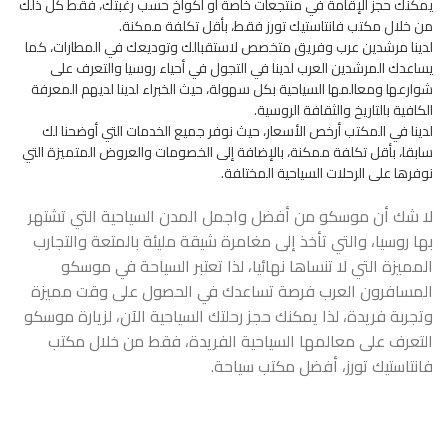
يمكنك حجز الإقامة في منتجعات خاصة أو أكواخ حسب رغبتك، فقط كل ذلك
من خلال مكتب فانتاستيك تورز فقط، بأقل تكلفة ممكنة.
لدينا مرشدين عرب وفريق متخصص لاستقبالك وتوديعك في المطارات، كما
يساعدك المرشدين العرب لدينا في التجول في أحياء روسيا والتعرف على
شوارعها ومعالمها السياحية بكل سهولة، حيث الخبراء لدينا لديهم المعرفة
الكافية بالتاريخ والثقافة الروسية.
لدينا في المكتب أرخص الأسعار، حيث نوفر جميع الخدمات التي أوضحنا لك
سابقا، بأقل تكلفة ممكنة، بالإضافة إلى الخصومات والعروض المتميزة التي
نوفرها على الرحلات السياحية المختلفة.
لا شك أن موسكو من أفضل واجمل المدن السياحية التي تشتهر
بها روسيا، والتي تأخذ إلى مغامرة شيقة مليئة بالمتعة والتجارب
المميزة التي لا تنساها نهائيا، لذا تعتبر السياحة في موسكو
المسافرون العرب فرصة تساعدك في الحصول على وقت مميزة
وتجربة فريدة، لذا يمكنك حجز رحلتك السياحية الآن، لزيارة موسكو
التعرف على معالمها السياحية الفريدة، فقط من خلال مكتب
فانتاستيك تورز، أفضل مكتب سياحة.