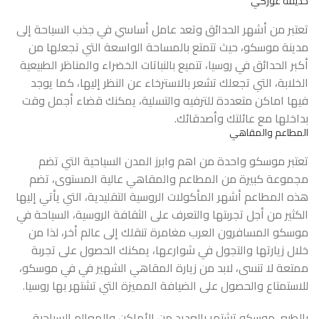
حديقة غوركي
تعتبر من أشهر الحدائق وتعد عامل أساسي في جذب السياحة إلى
مدينة موسكو، حيث تتمتع بالمساحة الواسعة التي تجعلها من
أكبر الحدائق في روسيا، تتميع بالنباتات الخضراء والمناظر الطبيعية
الخلابة، التي تجعلك تشعر بالاسترخاء عن النظر إليها، كما يوجد
فيها اماكن متعددة للترفيه والتسلية، يمكنك قضاء أجمل وقت
بداخلها مع عائلتك وأصدقائك.
المطاعم والمقاهي
تعتبر موسكو واحدة من اهم وابرز المدن السياحية التي تضم
مجموعة كبيرة من المطاعم والمقاهي عالية المستوى، تضم
هذه المطاعم أشهر المأكولات الروسية التقليدية، التي يأتي إليها
الكثير من أجل تجربتها والتعرف على الثقافة الروسية، السياحة في
موسكو المسافرون العرب مغامرة تنقلك إلى عالم أخر، لذا من
خلال زيارتها والتجول في شوارعها، يمكنك الحصول على تجربة
ممتعة لا تنسى، لابد من زيارة المقاهي الشهير في في موسكو،
للاستمتاع والحصول على الضيافة المميزة التي تشتهر بها روسيا.
بالطبع، موسكو تشتهر بالعديد من الأماكن والمعالم السياحية