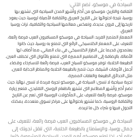
السياحة في موسكو، تضم الآتي:
الثقافة والتاريخ: موسكو من أكثر وأشهر المدن السياحية التي تشتهر بها
روسيا، نتيجة احتوائها على التاريخ العريق والثقافة الأصيلة لروسيا، حيث يعود
تاريخها إلى قرون عديدة، وتعكس معالمها السياحية والثقافية، تراث روسيا
العريق.
المعمار المتميز الفريد: السياحة في موسكو المسافرون العرب فرصة رائعة،
للتعرف على المعمار الكلاسيكي الرائع التي تتمتع به روسيا، حيث كانوا
يعتمدون قديما على الطراز الكلاسيكي في بناء المباني، مما أضاف لها
الأصالة، بالإضافة إلى التصاميم المميزة التي تتمتع بالألوان التي تخطف العين.
الطبيعة الخلابة: توفر موسكو للسياح العرب، فرصة رائعة للاسترخاء وقضاء
أجمل الأوقات الشيقة، حيث تتميز بالطبيعة الخلابة والمناظر الجذابة للعين،
مثل الحدائق الطبيعة والغابات المميزة.
تجربة سياحية لا تنسى: السياحة في موسكو تجربة فريدة لا تنسى نهائيا، حيث
تضم أكبر وأشهر المطاعم التي تشتهر بالطعام الروسي التقليدي، فتعبر زيارة
موسكو، فرصة رائعة للتعرف على المأكولات الروسية التي تعبر عن التاريخ
والثقافة الروسية، كما تشتهر باحتوائها على مراكز تسوق متعددة، يمكنك
التجول فيها و شراء كل ما تريده.
السياحة في موسكو المسافرون العرب فرصة رائعة، للتعرف على
جمال روسيا، والإستمتاع بالطبيعة الخلابة، التي تنقل تجربتك إلى
عالم آخر، لذا تعتبر موسكو أهم المدن السياحية المشهورة كثيرا