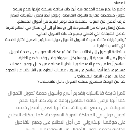
المعتاد.
وأهم ما يميز هذه الخدمة هو أنها ذات تكلفة بسيطة فإنها تقدم رسوم
تحويل منخفضة مقارنة بالبنوك التقليدية، وتوفر أيضا بعض الشركات أسعار
صرف أفضل من البنوك التقليدية مما يوفر المزيد من أموال المستلم.
يمكن إرسال حوالة من السعودية إلى روسيا أو إلى أي مكان في العالم تقريبا
بفضل الشبكات التي تغطي جميع خدمات التحويل المالي.
توافر خيارات متاحة عديدة لتحويل الأموال دوليا مما يتيح للعميل اختيار الخدمة
التي تناسب احتياجاته.
استطاعة الوصول إلى نطاقات مختلفة فيمكنك الحصول على خدمة تحويل
أموال من السعودية إلى روسيا بكل سهولة وفي وقت قصير للغاية.
تساهم أيضا في دعم الاقتصادي للبلدان المختلفة من خلال توفير تدفقات
مستقرة، كما أنها تساهم في تسهيل عمليات التجارة بين الشركات عبر الحدود
مما يعزز فرص النمو الاقتصادي.
كم من الوقت تستغرق عملية التحويل داخل فانتاستيك؟
تتميز شركة فانتاستيك بتقديم أسرع وأسهل خدمة تحويل الأموال
كما أنها تراعي كافة التفاصيل بدقة عالية، كما أنها تقدم
تسهيلات على جميع التحويلات، حيث أنها تعطي أفضل خدمة
تحويل دولي في المملكة العربية السعودية، كما يمكنك الاطلاع
على موقعنا الإلكتروني من أجل الاطلاع على جميع التفاصيل
الخاصة بخدمة تحويل الأموال من السعودية إلى روسيا.