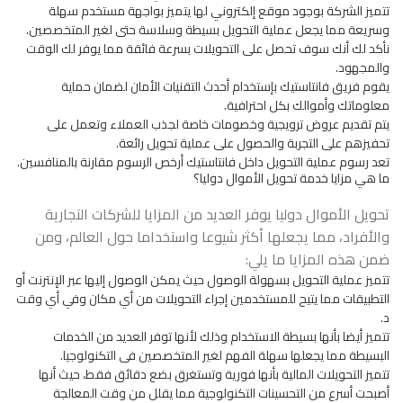
تتميز الشركة بوجود موقع إلكتروني لها يتميز بواجهة مستخدم سهلة
وسريعة مما يجعل عملية التحويل بسيطة وسلاسة حتى لغير المتخصصين.
نأكد لك أنك سوف تحصل على التحويلات بسرعة فائقة مما يوفر لك الوقت
والمجهود.
يقوم فريق فانتاستيك بإستخدام أحدث التقنيات الأمان لضمان حماية
معلوماتك وأموالك بكل احترافية.
يتم تقديم عروض ترويجية وخصومات خاصة لجذب العملاء وتعمل على
تحفيزهم على التجربة والحصول على عملية تحويل رائعة.
تعد رسوم عملية التحويل داخل فانتاستيك أرخص الرسوم مقارنة بالمنافسين.
ما هي مزايا خدمة تحويل الأموال دوليا؟
تحويل الأموال دوليا يوفر العديد من المزايا للشركات التجارية
والأفراد، مما يجعلها أكثر شيوعا واستخداما حول العالم، ومن
ضمن هذه المزايا ما يلي:
تتميز عملية التحويل بسهولة الوصول حيث يمكن الوصول إليها عبر الإنترنت أو
التطبيقات مما يتيح للمستخدمين إجراء التحويلات من أي مكان وفي أي وقت
د.
تتميز أيضا بأنها بسيطة الاستخدام وذلك لأنها توفر العديد من الخدمات
البسيطة مما يجعلها سهلة الفهم لغير المتخصصين فى التكنولوجيا.
تتميز التحويلات المالية بأنها فورية وتستغرق بضع دقائق فقط، حيث أنها
أصبحت أسرع من التحسينات التكنولوجية مما يقلل من وقت المعالجة