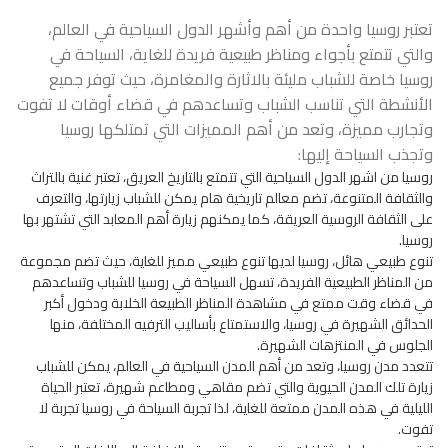
تعتبر روسيا واحدة من أهم وأشهر الدول السياحية في العالم،
والتي تتمتع بأجواء ومناظر طبيعية فريدة للغاية، السياحة في
روسيا خاصة للشباب مليئة بالاثارة والمغامرة، حيث توفر جميع
الأنشطة التي تناسب الشباب وتساعدهم في قضاء أوقات لا تفوت
وتجارب مميزة، وتعد من أهم المميزات التي تمتلكها روسيا
وتجذب السياحة إليها:
روسيا من اشهر الدول السياحية التي تتمتع بالتاريخ العريق، تعتبر غنية بالتراث
والثقافة المتنوعة، تضم معالم تاريخية هام يمكن للشباب زيارتها، والتعرف
على الثقافة الروسية العريقة، كما يمكنهم زيارة أهم المعابد التي تشتهر بها
روسيا.
تنوع طبيعي هائل، روسيا لديها تنوع طبيعي مميز للغاية، حيث تضم مجموعة
من المناظر الطبيعية الفريدة، تسهل السياحة في روسيا للشباب وتساعدهم
في قضاء وقت ممتع في مشاهدة المناظر الطبيعة الخلابة ودخول أكبر
الحدائق الشهيرة في روسيا، والاستمتاع بأساليب الترفيه المختلفة، منها
الجلوس في المنتزهات الشهيرة.
تتعدد مدن روسيا، وتعد من أهم المدن السياحية في العالم، يمكن للشباب
زيارة تلك المدن الحيوية والتي تضم مقاهي ومطاعم شهيرة، تعتبر الحياة
الليلية في هذه المدن ممتعة للغاية، لذا تجربة السياحة في روسيا تجربة لا
تفوت.