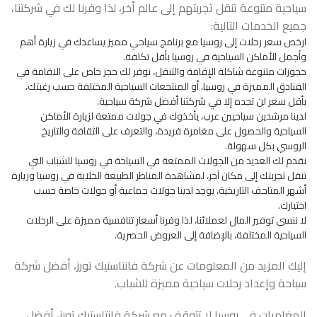
سياحية متنوعة تنقل تجربتهم إلى عالم أخر، لذا وفرنا لك في شركتنا،
جميع الخدمات التالية:
ارخص سعر رحلات إلى روسيا مع برنامج سياحي مميز يساعدك في زيارة أهم
وأجمل الأماكن السياحية في روسيا بأقل تكلفة.
حجوزات متنوعة شاكلة الإقامة والتنقل، نوفر لك حجز خاص على الاقامة في
الفنادق المميزة في روسيا، أو المنتجعات السياحية المختلفة حسب رغبتك،
بأقل سعر لن تجده إلا في شركتنا أفضل شركة سياحية.
لدينا مرشدين سياحيين عرب، يأخذوك في جولات ممتعة لزيارة الأماكن
السياحية والحصول على مغامرة فريدة، والتعرف على الثقافة والتاريخ
الروسي بكل سهولة.
نقدم لك العديد من الجولات الممتعة في السياحة في روسيا للشباب التي
تنقل تجربتك إلى مكان آخر، لمشاهدة المناظر الطبيعة الخلابة في روسيا وزيارة
أشهر المتاحف التاريخية، يوجد لدينا جولات جماعية أو جولات خاصة حسب
اختيارك.
لا ننسى توفير المال لعملائنا، لذا وفرنا أسعار تنافسية مميزة على الرحلات
السياحية المختلفة، بالإضافة إلى العروض الحصرية.
إليك المزيد من المعلومات عن شركة فانتاستيك تورز، أفضل
شركة
سياحة
وإعداد رحلات سياحية مميزة للشباب.
المغامرات في روسيا لا تتوقف مع شركة فانتاستيك تورز، أفضل