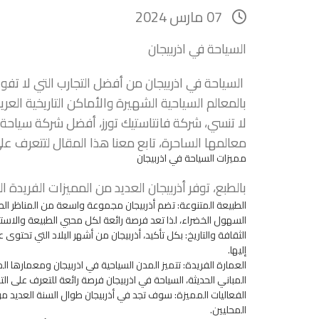
07 مارس 2024
السياحة في اذربيجان
السياحة في اذربيجان من أفضل التجارب التي لا تفوت
بالمعالم السياحية الشهيرة والأماكن التاريخية العر
لا تنسي، شركة فانتاستيك تورز، أفضل شركة سياحة 
معالمها الساحرة، تابع معنا هذا المقال لتتعرف عل
مميزات السياحة في اذربيجان
بالطبع، توفر أذربيجان العديد من المميزات الفريدة 
الطبيعة المتنوعة: تضم أذربيجان مجموعة واسعة من المناظر الطبي
السهول الخضراء، لذا تعد فرصة رائعة لكل محبي الطبيعة والاس
الثقافة والتاريخ: بكل تأكيد، أذربيجان من أشهر البلاد التي تحتوى
إليها.
العمارة الفريدة: تتميز المدن السياحية في اذربيجان ومعمارها ا
المباني الحديثة، السياحة في اذربيجان فرصة رائعة للتعرف على ا
الفعاليات المميزة: سوف تجد في أذربيجان طوال السنة العديد من
المحليين.