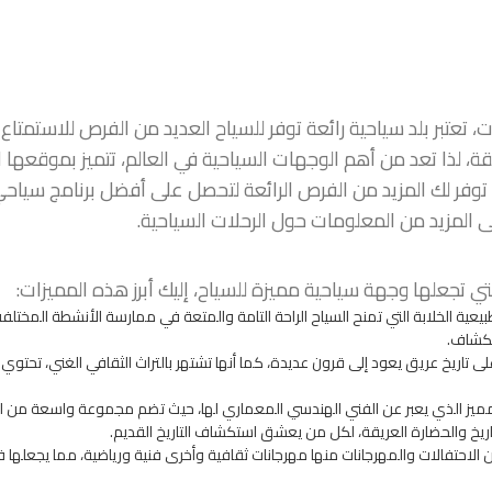
، تعتبر بلد سياحية رائعة توفر للسياح العديد من الفرص للاستمتاع
يقة، لذا تعد من أهم الوجهات السياحية في العالم، تتميز بموقعها ال
توفر لك المزيد من الفرص الرائعة لتحصل على أفضل برنامج سياحي
ى المزيد من المعلومات حول الرحلات السياحية.
التي تجعلها وجهة سياحية مميزة للسياح، إليك أبرز هذه المميزات:
عية الخلابة التي تمنح السياح الراحة التامة والمتعة في ممارسة الأنشطة المختلفة
تكشاف.
 على تاريخ عريق يعود إلى قرون عديدة، كما أنها تشتهر بالتراث الثقافي الغني، تحتوي 
لمميز الذي يعبر عن الفني الهندسي المعماري لها، حيث تضم مجموعة واسعة من القلا
لتاريخ والحضارة العريقة، لكل من يعشق استكشاف التاريخ القديم.
 الاحتفالات والمهرجانات منها مهرجانات ثقافية وأخرى فنية ورياضية، مما يجعلها ف