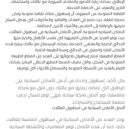
الإطلاق، يمكنك زيارة القصور والمتاحف الشهيرة مع عائلتك، واستكشاف
التاريخ والتعرف على الحضارة القديمة.
الثقافة المتنوعة: من المعروف أن إسطنبول تمتلك ثقافة متنوعة ولكن
مميزة للغاية، حيث تتميز في العادات والتقاليد والمأكولات التي يفضل السياح
تجربتها، بالإضافة إلى الملابس والأشياء الأخرى المختلفة.
الاماكن السياحية المتنوعة: أفضل الأماكن السياحية في اسطنبول للعائلات
حيث توفر العديد من الأماكن الترفيهية التي تناسب الأطفال والكبار منها
الحدائق الكبيرة والملاهي الضخمة، يمكنك الإستمتاع مع عائلتك بزيارة هذه
الأماكن للتنزه والمشي في الحدائق وسط الطبيعة الخلابة.
المناظر الطبيعية: تتميز إسطنبول باحتوائها على العديد من المناظر الطبيعة
المتنوعة في الشكل، والتي تضيف للمدينة المظهر الجمالي الساحر، يمكنك
القيام بالعديد من الأنشطة المتنوعة والاستمتاع بالأجواء التي توفرها.
بكل تأكيد، إسطنبول واحدة من أجمل الأماكن السياحية على
الإطلاق التي يمكنك زيارتها مع عائلتك دون قلق مع شركة
فانتاستيك تورز أفضل
شركة سياحة
، فهي توفر للسياح تجارب
ممتعة للاستمتاع والاسترخاء.
أفضل الأماكن السياحية في اسطنبول للعائلات
يوجد العديد من الأماكن السياحية في اسطنبول المناسبة للعائلات
كثيرا، كما أن هذه الأماكن توفر المغامرات والأنشطة السياحية