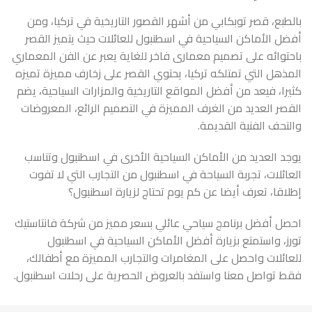
بالطبع، قصر توبكابي من أشهر القصور التاريخية في تركيا، ومن
أفضل الأماكن السياحية في اسطنبول للعائلات حيث يتميز القصر
باحتوائه على تصميم معمارى فاخر للغاية يعبر عن الفن المعماري
المذهل التي تمتلكه تركيا، يحتوي القصر على زخارف مميزة تميزه
كثيرا، فيعد من أفضل المواقع التاريخية والمزارات السياحية، يضم
القصر العديد من الغرف المميزة في التصميم الرائع، المعروضات
والتحف الفنية القديمة.
يوجد العديد من الأماكن السياحية الأخرى في اسطنبول وتناسب
العائلات، تجربة السياحة في اسطنبول من التجارب التي لا تفوت
إطلاقا، تعرف أيضا عن
كم يوم تحتاج لزيارة اسطنبول؟
احصل أفضل برنامج سياحي عائلي بسعر مميز من شركة فانتاستيك
تورز، واستمتع بزيارة أفضل الأماكن السياحية في اسطنبول
للعائلات واحصل على المغامرات والتجارب المميزة مع أطفالك،
فقط تواصل معنا واستفد بالعروض الحصرية على رحلات اسطنبول.