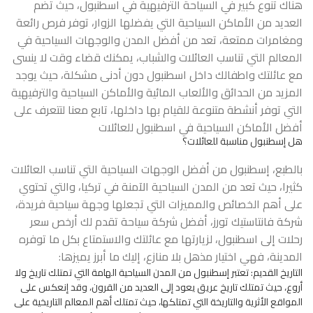
هناك تنوع كبير في السياحة الترفيهية في اسطنبول، حيث تضم
العديد من الأماكن السياحية التي يفضلها الزوار، توفر فرص رائعة
ومغامرات ممتعة، تعد من أفضل المدن والوجهات السياحية في
المعالم التي تناسب العائلات والشباب، يمكنك قضاء وقت لا ينسى
مع عائلتك واطفالك داخل اسطنبول دون أدنى مشكلة، حيث يوجد
المزيد من الحدائق والألعاب المائية والأماكن السياحية والترفيهية
التي توفر أنشطة متنوعة للقيام بها داخلها، تابع معنا لتتعرف على
أفضل الأماكن السياحية في اسطنبول للعائلات
هل إسطنبول مناسبة للعائلات؟
بالطبع، إسطنبول من أفضل الوجهات السياحية التي تناسب العائلات
كثيرا، حيث تعد من المدن السياحية الآمنة في تركيا، والتي تحتوي
على أهم الخصائص والمميزات التي تجعلها وجهة سياحية فريدة،
شركة فانتاستيك تورز، أفضل شركة سياحة تقدم لك أرخص سعر
رحلات إلى اسطنبول، لزيارتها مع عائلتك والاستمتاع بكل ما توفره
المدينة، فهي اختيار مذهل بلا منازع، إليك ما أبرز يميزها:
التاريخ القديم: تعتبر إسطنبول من المدن السياحية الهامة التي تمتلك تاريخ ولا
أروع، حيث تمتلك تاريخ عريق يعود إلى العديد من القرون، وقد إنعكس على
المواقع الأثرية والتاريخة التي تمتلكها، حيث تمتلك أهم المعالم التاريخية على