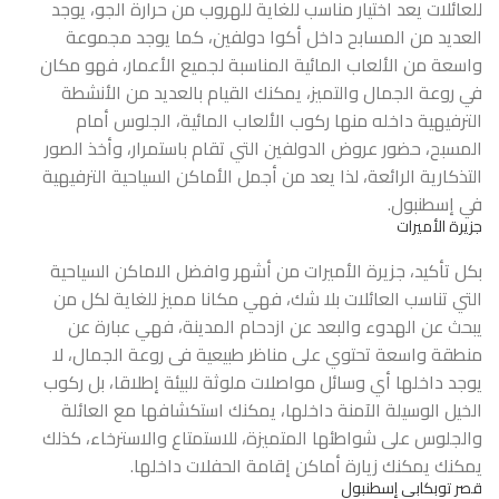
للعائلات يعد اختيار مناسب للغاية للهروب من حرارة الجو، يوجد
العديد من المسابح داخل أكوا دولفين، كما يوجد مجموعة
واسعة من الألعاب المائية المناسبة لجميع الأعمار، فهو مكان
في روعة الجمال والتميز، يمكنك القيام بالعديد من الأنشطة
الترفيهية داخله منها ركوب الألعاب المائية، الجلوس أمام
المسبح، حضور عروض الدولفين التي تقام باستمرار، وأخذ الصور
التذكارية الرائعة، لذا يعد من أجمل الأماكن السياحية الترفيهية
في إسطنبول.
جزيرة الأميرات
بكل تأكيد، جزيرة الأميرات من أشهر وافضل الاماكن السياحية
التي تناسب العائلات بلا شك، فهي مكانا مميز للغاية لكل من
يبحث عن الهدوء والبعد عن ازدحام المدينة، فهي عبارة عن
منطقة واسعة تحتوي على مناظر طبيعية فى روعة الجمال، لا
يوجد داخلها أي وسائل مواصلات ملوثة للبيئة إطلاقا، بل ركوب
الخيل الوسيلة الآمنة داخلها، يمكنك استكشافها مع العائلة
والجلوس على شواطئها المتميزة، للاستمتاع والاسترخاء، كذلك
يمكنك يمكنك زيارة أماكن إقامة الحفلات داخلها.
قصر توبكابي إسطنبول