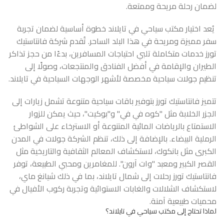
لضمان رحلة مريحة وممتعة.
يُعد اختيار مكتب سياحي في تايلاند خطوة أساسية لضمان تجربة
سفر مميزة ومريحة في هذا البلد الساحر. تُقدم شركة فانتاستيك
تورز خدمات متكاملة تلبي احتياجات المسافرين، بدءًا من حجز تذاكر
الطيران والإقامة في أفضل الفنادق والمنتجعات، وصولًا إلى
تنظيم جولات سياحية مخصصة لأشهر الوجهات السياحية في تايلاند.
تتميز فانتاستيك تورز بتوفير باقات سياحية متنوعة تشمل زيارات إلى
الجزر الخلابة مثل "كوه في في" و"بوكيت"، حيث يمكن للزوار
الاستمتاع بالرياضات المائية المتنوعة أو الاسترخاء على الشواطئ
الرملية البيضاء. بالإضافة إلى ذلك، تنظم الشركة جولات في المدن
الكبرى مثل بانكوك، لاستكشاف المعالم الثقافية والتاريخية مثل
القصر الكبير ومعبد "وات آرون". للمغامرين ومحبي الطبيعة، توفر
فانتاستيك تورز رحلات إلى شمال تايلاند، بما في ذلك شيانغ ماي،
لاستكشاف الشلالات والغابات الاستوائية وتجربة ركوب الأفيال في
محميات طبيعية آمنة.
لماذا تحتاج إلى مكتب سياحي في تايلاند؟