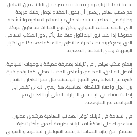
عندما تخطط لزيارة وجهة سياحية مميزة مثل تايلاند، فإن التعامل
مع مكتب سياحي يمكن أن يكون المفتاح لجعل رحلتك مريحة
وخالية من المتاعب. تايلاند بلد مليء بالمعالم السياحية والأنشطة
التي تناسب مختلف الأذواق، ولكن تنوع الخيارات قد يكون مربكًا،
خصوصًا إذا كنت تزور البلد لأول مرة. هنا يأتي دور المكتب السياحي
الذي يضع خبرته تحت تصرفك لتنظيم رحلتك بكفاءة، بدءًا من اختيار
الوجهات وحتى التفاصيل الصغيرة.
يتمتع مكتب سياحي في تايلاند بمعرفة عميقة بالوجهات السياحية،
أفضل الفنادق، المطاعم، وأماكن الجذب المحلي. كما يقدم خبرة
كبيرة في التعامل مع الأمور اللوجستية مثل حجز الطيران، التنقل
بين الجزر، واختيار الأنشطة المناسبة. هذا يعني أنك لن تضطر إلى
إضاعة وقتك في البحث عن الخيارات المثلى أو التعامل مع
المواقف غير المتوقعة.
في
السياحة في تايلاند
توفر المكاتب السياحية مرشدين محليين
يساعدونك على استكشاف تايلاند بطريقة أعمق وأكثر تنظيمًا.
ستتمكن من زيارة المعابد التاريخية، الشواطئ الساحرة، والأسواق