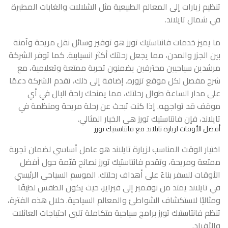
تنظيم زيارات إلى المعالم الطبيعية مثل الشلالات والغابات المطيرة
في شمال تايلاند.
ما يميز خدمات فانتاستيك تورز هو توفير وسائل نقل مريحة وآمنة
بين الجزر والمدن، مما يجعل رحلتك أكثر انسيابية. كما توفر الشركة
مرشدين سياحيين محترفين يضمنون تجربة ممتعة وتعليمية، مع
شرح مفصل لكل موقع تزوره. إضافة إلى ذلك، تقدم الشركة دعمًا
على مدار الساعة طوال رحلتك، مما يمنحك راحة البال في أي
موقف قد تواجهه. إذا كنت تبحث عن رحلة مريحة ومنظمة في
تايلاند، فإن فانتاستيك تورز هي الخيار المثالي.
أفضل الأوقات لزيارة تايلاند مع فانتاستيك تورز
اختيار الوقت المناسب لزيارة تايلاند هو عامل أساسي لضمان تجربة
ممتعة ومريحة، وتقدم فانتاستيك تورز نصائح قيّمة حول أفضل
الأوقات للسفر بناءً على أهداف رحلتك. الموسم السياحي الرئيسي
في تايلاند يمتد من نوفمبر إلى فبراير، حيث يكون الطقس لطيفًا
ومثاليًا لاستكشاف الشواطئ والمعالم السياحية. خلال هذه الفترة،
تنظم فانتاستيك تورز برامج سياحية متكاملة تلبي احتياجات العائلات
والأفراد.