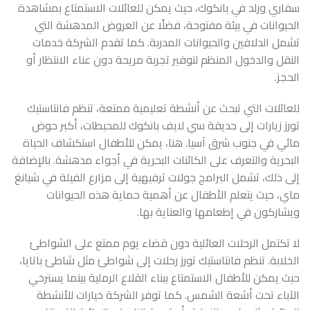
سفاري ورلد في بانكوك، حيث يمكن للعائلات الاستمتاع بمشاهدة
الحيوانات في بيئة مفتوحة، فضلًا عن العروض المدهشة التي
تشمل الدلافين والحيوانات المدربة. كما تقدم الشركة خدمات
النقل والدخول المنظم لتوفير تجربة مريحة دون عناء الانتظار أو
الحجز.
للعائلات التي تبحث عن أنشطة تعليمية ممتعة، تنظم فانتاستيك
تورز زيارات إلى حديقة سي لايف بانكوك للمحيطات، أكبر حوض
مائي في جنوب شرق آسيا. هنا، يمكن للأطفال استكشاف الحياة
البحرية والتعرف على الكائنات البحرية في أجواء مدهشة. بالإضافة
إلى ذلك، تشمل البرامج جولات ترفيهية إلى مزارع الفيلة في شيانغ
ماي، حيث يتعلم الأطفال عن أهمية حماية هذه الحيوانات
ويشاركون في إطعامها والعناية بها.
لا تكتمل الرحلات العائلية دون قضاء يوم ممتع على الشواطئ
الخلابة. تنظم فانتاستيك تورز رحلات إلى شواطئ مثل شاطئ باتايا،
حيث يمكن للأطفال الاستمتاع ببناء القلاع الرملية بينما يسترخي
الآباء تحت أشعة الشمس. كما توفر الشركة خيارات للأنشطة