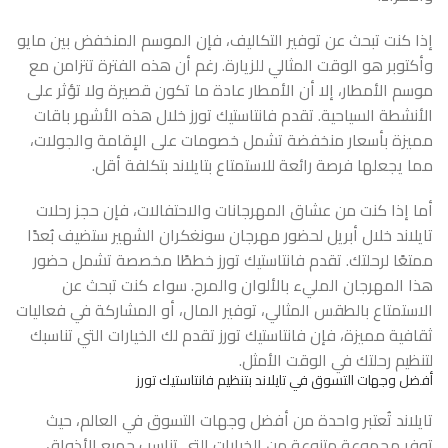
إذا كنت تبحث عن توفير التكاليف، فإن الموسم المنخفض بين مايو
وأكتوبر هو الوقت المثالي للزيارة. رغم أن هذه الفترة تتزامن مع
موسم الأمطار، إلا أن الأمطار عادة ما تكون قصيرة ولا تؤثر على
الأنشطة السياحية. تقدم فانتاستيك تورز خلال هذه الأشهر باقات
مميزة بأسعار منخفضة تشمل خصومات على الإقامة والجولات،
مما يجعلها فرصة رائعة للاستمتاع بتايلاند بتكلفة أقل.
أما إذا كنت من عشاق المهرجانات والاحتفالات، فإن
حجز رحلات
تايلاند
خلال أبريل لحضور مهرجان سونغكران الشهير ستضيف بُعدًا
ممتعًا لرحلتك. تقدم فانتاستيك تورز خططًا مخصصة تشمل حضور
هذا المهرجان المليء بالألوان والمرح. سواء كنت تبحث عن
الاستمتاع بالطقس المثالي، توفير المال، أو المشاركة في فعاليات
ثقافية مميزة، فإن فانتاستيك تورز تقدم لك الخيارات التي تناسبك
لتنظيم رحلتك في الوقت الأمثل.
أفضل وجهات التسوق في تايلاند بتنظيم فانتاستيك تورز
تايلاند تُعتبر واحدة من أفضل وجهات التسوق في العالم، حيث
توفر مجموعة متنوعة من الخيارات التي تناسب جميع الأذواق