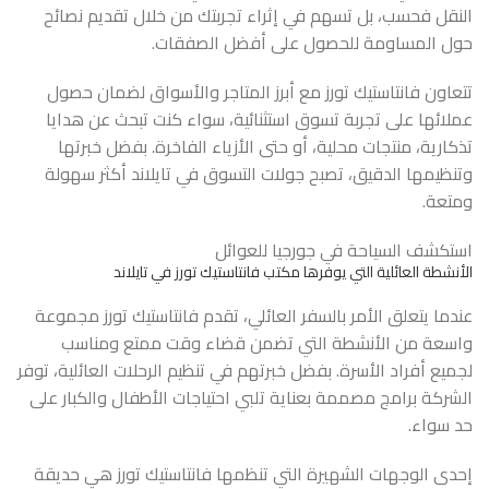
النقل فحسب، بل تسهم في إثراء تجربتك من خلال تقديم نصائح
حول المساومة للحصول على أفضل الصفقات.
تتعاون فانتاستيك تورز مع أبرز المتاجر والأسواق لضمان حصول
عملائها على تجربة تسوق استثنائية، سواء كنت تبحث عن هدايا
تذكارية، منتجات محلية، أو حتى الأزياء الفاخرة. بفضل خبرتها
وتنظيمها الدقيق، تصبح جولات التسوق في تايلاند أكثر سهولة
ومتعة.
استكشف
السياحة في جورجيا للعوائل
الأنشطة العائلية التي يوفرها مكتب فانتاستيك تورز في تايلاند
عندما يتعلق الأمر بالسفر العائلي، تقدم فانتاستيك تورز مجموعة
واسعة من الأنشطة التي تضمن قضاء وقت ممتع ومناسب
لجميع أفراد الأسرة. بفضل خبرتهم في تنظيم الرحلات العائلية، توفر
الشركة برامج مصممة بعناية تلبي احتياجات الأطفال والكبار على
حد سواء.
إحدى الوجهات الشهيرة التي تنظمها فانتاستيك تورز هي حديقة