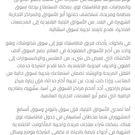
والميزانيات. مع فانتاستيك تورز، يمكنك الاستمتاع برحلة تسوق
منظمة ومريحة، تستكشف خلالها أبرز الأسواق والمراكز التجارية
الشهيرة في البلاد. من الأسواق الليلية التقليدية إلى المجمعات
الفاخرة، تقدم تايلاند تجربة تسوق استثنائية.
في بانكوك، يأخذك فريق فانتاستيك تورز إلى سوق شاتوشاك، وهو
واحد من أكبر الأسواق المفتوحة في العالم. يضم السوق آلاف
الأكشاك التي تعرض كل شيء، من الملابس والإكسسوارات إلى
الفنون والحرف اليدوية التايلاندية. كما تقدم الشركة خدمات
التنقل المريحة والإرشاد لضمان استمتاعك بتجربة تسوق خالية من
المتاعب. وإذا كنت تبحث عن تجربة أكثر حداثة، فإن زيارة مركز
سيام باراجون، أحد أفخم مراكز التسوق في آسيا، ستُبهرك بمتاجره
الراقية التي تضم أبرز العلامات التجارية العالمية.
أما لمحبي الأسواق الليلية، فإن سوق باتبونج وسوق أنسانغ
المشهوران هما محطتان أساسيتان في جدول فانتاستيك تورز.
هناك، يمكنك شراء منتجات فريدة وتجربة المأكولات التايلاندية
الشهية في أجواء نابضة بالحياة. لا تكتفي الشركة بتوفير وسائل