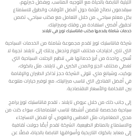
الليلية النابضة بالحياة مع التوجيه المناسب. وبفضل خبرتهم،
سيقدمون نصائح قيّمة حول أفضل الأوقات والطرق للاستمتاع
بكل معلم سياحي. من خلال التعامل مع مكتب سياحي، تضمن
تحقيق أقصى استفادة من وقتك وميزانيتك.
خدمات شاملة يقدمها مكتب فانتاستيك تورز في تايلاند
شركة فانتاستيك تورز تقدم مجموعة شاملة من الخدمات السياحية
التي تلبي احتياجات مختلف الزوار وتجعل رحلتك إلى تايلاند تجربة لا
تُنسى. واحدة من أبرز خدماتها هي تنظيم الرحلات السياحية التي
تغطي مختلف الجزر والمدن الكبرى في تايلاند، مثل بانكوك،
بوكيت، وشيانغ ماي. تتولى الشركة حجز تذاكر الطيران والإقامة
في أفضل الفنادق التي تناسب ميزانيتك، مع توفير خيارات متنوعة
بين الفخامة والأسعار الاقتصادية.
إلى جانب ذلك من خلال
عروض تايلاند
، تقدم فانتاستيك تورز برامج
سياحية مخصصة تتضمن أنشطة تناسب اهتماماتك، سواء كنت من
محبي المغامرات مثل الغطس والغوص، أو تفضل الاسترخاء
والاستمتاع بالمناظر الطبيعية. الشركة تقدم أيضًا جولات ثقافية
إلى معابد بانكوك التاريخية وأسواقها النابضة بالحياة، فضلًا عن