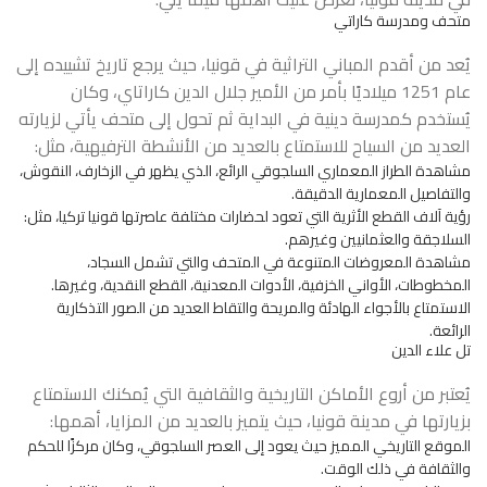
متحف ومدرسة كاراتي
يُعد من أقدم المباني التراثية في قونيا، حيث يرجع تاريخ تشييده إلى
عام 1251 ميلاديًا بأمر من الأمير جلال الدين كاراتاي، وكان
يُستخدم كمدرسة دينية في البداية ثم تحول إلى متحف يأتي لزيارته
العديد من السياح للاستمتاع بالعديد من الأنشطة الترفيهية، مثل:
مشاهدة الطراز المعماري السلجوقي الرائع، الذي يظهر في الزخارف، النقوش،
والتفاصيل المعمارية الدقيقة.
رؤية آلاف القطع الأثرية التي تعود لحضارات مختلفة عاصرتها قونيا تركيا، مثل:
السلاجقة والعثمانيين وغيرهم.
مشاهدة المعروضات المتنوعة في المتحف والتي تشمل السجاد،
المخطوطات، الأواني الخزفية، الأدوات المعدنية، القطع النقدية، وغيرها.
الاستمتاع بالأجواء الهادئة والمريحة والتقاط العديد من الصور التذكارية
الرائعة.
تل علاء الدين
يُعتبر من أروع الأماكن التاريخية والثقافية التي يُمكنك الاستمتاع
بزيارتها في مدينة قونيا، حيث يتميز بالعديد من المزايا، أهمها:
الموقع التاريخي المميز حيث يعود إلى العصر السلجوقي، وكان مركزًا للحكم
والثقافة في ذلك الوقت.