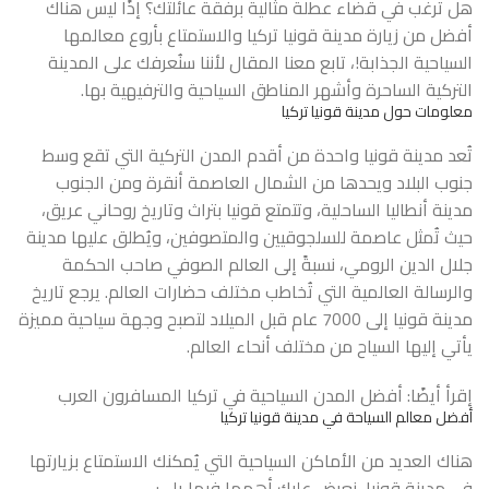
هل ترغب في قضاء عطلة مثالية برفقة عائلتك؟ إذًا ليس هناك
أفضل من زيارة مدينة قونيا تركيا والاستمتاع بأروع معالمها
السياحية الجذابة!، تابع معنا المقال لأننا سنُعرفك على المدينة
التركية الساحرة وأشهر المناطق السياحية والترفيهية بها.
معلومات حول مدينة قونيا تركيا
تُعد مدينة قونيا واحدة من أقدم المدن التركية التي تقع وسط
جنوب البلاد ويحدها من الشمال العاصمة أنقرة ومن الجنوب
مدينة أنطاليا الساحلية، وتتمتع قونيا بتراث وتاريخ روحاني عريق،
حيث تُمثل عاصمة للسلجوقيين والمتصوفين، ويُطلق عليها مدينة
جلال الدين الرومي، نسبةً إلى العالم الصوفي صاحب الحكمة
والرسالة العالمية التي تُخاطب مختلف حضارات العالم. يرجع تاريخ
مدينة قونيا إلى 7000 عام قبل الميلاد لتصبح وجهة سياحية مميزة
يأتي إليها السياح من مختلف أنحاء العالم.
إقرأ أيضًا:
أفضل المدن السياحية في تركيا المسافرون العرب
أفضل معالم السياحة في مدينة قونيا تركيا
هناك العديد من الأماكن السياحية التي يُمكنك الاستمتاع بزيارتها
في مدينة قونيا، نعرض عليك أهمها فيما يلي: