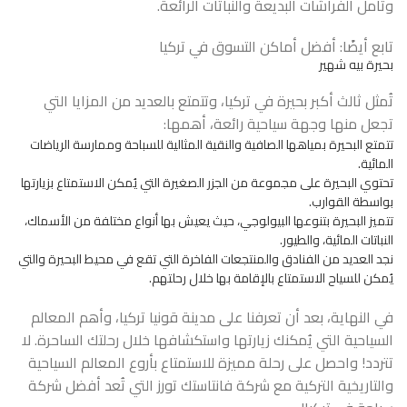
وتأمل الفراشات البديعة والنباتات الرائعة.
تابع أيضًا:
أفضل أماكن التسوق في تركيا
بحيرة بيه شهير
تُمثل ثالث أكبر بحيرة في تركيا، وتتمتع بالعديد من المزايا التي
تجعل منها وجهة سياحية رائعة، أهمها:
تتمتع البحيرة بمياهها الصافية والنقية المثالية للسباحة وممارسة الرياضات
المائية.
تحتوي البحيرة على مجموعة من الجزر الصغيرة التي يُمكن الاستمتاع بزيارتها
بواسطة القوارب.
تتميز البحيرة بتنوعها البيولوجي، حيث يعيش بها أنواع مختلفة من الأسماك،
النباتات المائية، والطيور.
نجد العديد من الفنادق والمنتجعات الفاخرة التي تقع في محيط البحيرة والتي
يُمكن للسياح الاستمتاع بالإقامة بها خلال رحلتهم.
في النهاية، بعد أن تعرفنا على مدينة قونيا تركيا، وأهم المعالم
السياحية التي يُمكنك زيارتها واستكشافها خلال رحلتك الساحرة. لا
تتردد! واحصل على رحلة مميزة للاستمتاع بأروع المعالم السياحية
والتاريخية التركية مع شركة فانتاستك تورز التي تُعد أفضل شركة