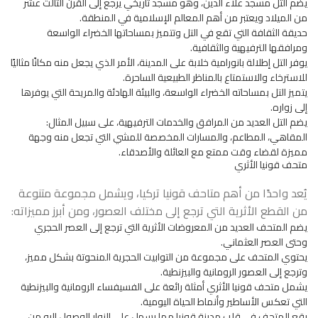
يضم التل مسجد علاء الدين، وهو مسجد تاريخي يرجع إلى القرن الثالث عشر
من الميلاد ويعتبر من أهم المعالم الإسلامية في المنطقة.
حديقة الثقافة التي تقع في التل وتتميز بمساحاتها الخضراء الواسعة
ومرافقها الترفيهية والثقافية.
يوفر التل إطلالة بانورامية خلابة على المدينة، الأمر الذي يجعل منه مكانًا مثاليًا
للاسترخاء والاستمتاع بالمناظر الطبيعية الساحرة.
يتميز التل بمساحاته الخضراء الواسعة، والبيئة الهادئة والمريحة التي يوفرها
إلى زواره.
يضم التل العديد من المرافق والخدمات الترفيهية، على سبيل المثال:
المقاهي، المطاعم، والمسارات المخصصة للمشي التي تجعل منه وجهة
مميزة لقضاء وقت ممتع مع العائلة والأصدقاء.
متحف قونيا الأثري
يُعد واحدًا من أهم متاحف قونيا تركيا، ويشمل مجموعة متنوعة
من القطع الأثرية التي ترجع إلى مختلف العصور، ومن أبرز مميزاته:
يضم المتحف العديد من المعروضات الأثرية التي ترجع إلى العصر الحجري
وحتى العصر العثماني.
يحتوي المتحف على مجموعة من التوابيت الحجرية المنحوتة بشكل مميز،
وترجع إلى العصور الرومانية والبيزنطية.
يشمل متحف قونيا الأثري أمثلة رائعة على الفسيفساء الرومانية والبيزنطية
التي تعكس الأساطير وأنماط الحياة اليومية.
يقع المتحف في قلب مدينة قونيا مما يسهل على الزوار الوصول إليه من