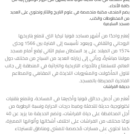
كافة الأنحاء.
يضم المتحف مكتبة متخصصة في علوم التاريخ والآثار وتحتوي على العديد
من المخطوطات والكتب.
مسجد السليمية
يُعتبر واحدًا من أشهر مساجد قونيا تركيا التي تتمتع بتاريخها
الروحاني والثقافي، ويعود تأسيسه إلى الفترة بين 1566 وحتى
1574 من الميلاد على يد السلطان سليم الثاني ليقع أمام مسجد
مولانا مباشرةً، ويأتي إلى زيارته العديد من السياح من مختلف دول
العالم، للاستمتاع بالأجواء التاريخية والتراثية في المنطقة إلى جانب
تناول المأكولات والمشروبات اللذيذة في المقاهي والمطاعم
الفاخرة المحيطة بالمسجد.
حديقة الفراشات
تُعتبر من أجمل حدائق قونيا وأكبرها في المساحة، وتتمتع بتقنيات
تكنولوجية حديثة للتدفئة وضبط درجات الحرارة ونسبة الرطوبة من
أجل المحافظة على حياة الفراشات، وتضم الحديقة ما يزيد عن 40
نوعًا مختلف من الفراشات على اختلاف أشكالها وألوانها المميزة،
كما تحتوي على مسارات مُخصصة للمشي ومناطق للاسترخاء