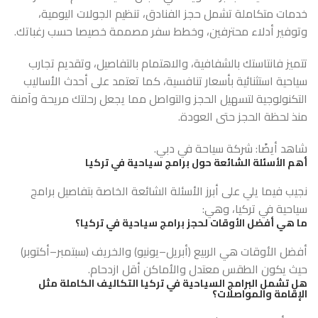
خدمات متكاملة تشمل حجز الفنادق، تنظيم الجولات اليومية،
وتوفير أدلاء محترفين، وخطط سفر مصممة خصيصا حسب رغباتك.
تتميز فانتاستك بالشفافية، والاهتمام بالتفاصيل، وتقديم تجارب
سياحية استثنائية بأسعار تنافسية، كما تعتمد على أحدث الأساليب
التكنولوجية لتسهيل الحجز والتواصل مما يجعل رحلتك مريحة وآمنة
منذ لحظة الحجز حتى العودة.
شاهد أيضًا:
شركة سياحة في دبي
.
أهم الأسئلة الشائعة حول برامج سياحية في تركيا
نجيب فيما يلي على أبرز الأسئلة الشائعة الخاصة بتفاصيل برامج
سياحية في تركيا، وهي:
ما هي أفضل الأوقات لحجز برامج سياحية في تركيا؟
أفضل الأوقات هي الربيع (أبريل–يونيو) والخريف (سبتمبر–أكتوبر)
حيث يكون الطقس معتدل والأماكن أقل ازدحام.
هل تشمل البرامج السياحية في تركيا التكاليف الكاملة مثل
الإقامة والمواصلات؟