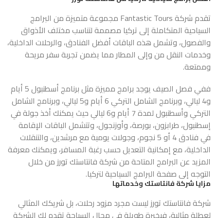
تقدم شركة Fantastic Tours مجموعة متميزة من البرامج
السياحية المتكاملة إلى تركيا مصممة لتناسب مختلف الأذواق
والفصول، وتشمل هذه الباقات أفضل الفنادق، والرحلات الداخلية،
وخدمات النقل من وإلى المطار مما يضمن تجربة سفر مريحة
وممتعة.
ففي فصل الصيف يوجد برامج مميزة مثل برنامج أسطنبول 5 أيام
و4 ليالي، وبرنامج الشامل التركي 6 أيام و5 ليالي، وبرنامج الشامل
التركي وأسطنبول لمدة 7 أيام و6 ليالي حيث يمكنك أخذ جولة في
إسطنبول، طرابزون، بورصة، وأوزنجول، وتتشمل الباقات الإقامة
في فنادق 4 أو 5 نجوم، وجولات يومية مع مرشدين، والتنقلات
الداخلية، مع إمكانية التعديل حسب رغبة المسافر، ويمكنك معرفة
المزيد عن البرامج المتاحة من شركة فانتاستك تورز من خلال
التوجه إلى صفحة
البرامج
السياحية لتركيا.
مزايا شركة فانتاستك وخدماتها
شركة
فانتاستك
تورز ليست مجرد مزود رحلات، بل شريكك المثالي
لعطلة مثالية، فبخبرة طويلة في مجال السياحة تقدم لك الشركة