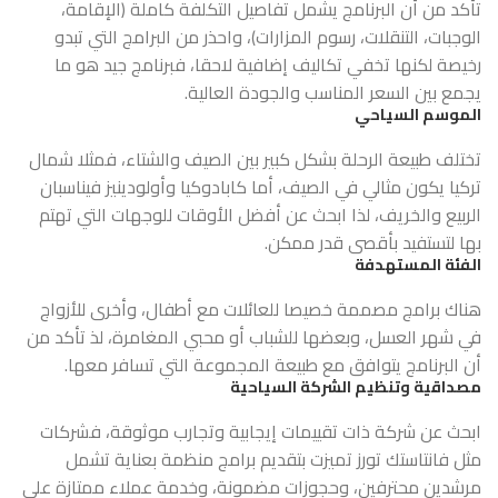
تأكد من أن البرنامج يشمل تفاصيل التكلفة كاملة (الإقامة،
الوجبات، التنقلات، رسوم المزارات)، واحذر من البرامج التي تبدو
رخيصة لكنها تخفي تكاليف إضافية لاحقا، فبرنامج جيد هو ما
يجمع بين السعر المناسب والجودة العالية.
الموسم السياحي
تختلف طبيعة الرحلة بشكل كبير بين الصيف والشتاء، فمثلا شمال
تركيا يكون مثالي في الصيف، أما كابادوكيا وأولودينيز فيناسبان
الربيع والخريف، لذا ابحث عن أفضل الأوقات للوجهات التي تهتم
بها لتستفيد بأقصى قدر ممكن.
الفئة المستهدفة
هناك برامج مصممة خصيصا للعائلات مع أطفال، وأخرى للأزواج
في شهر العسل، وبعضها للشباب أو محبي المغامرة، لذ تأكد من
أن البرنامج يتوافق مع طبيعة المجموعة التي تسافر معها.
مصداقية وتنظيم الشركة السياحية
ابحث عن شركة ذات تقييمات إيجابية وتجارب موثوقة، فشركات
مثل فانتاستك تورز تميزت بتقديم برامج منظمة بعناية تشمل
مرشدين محترفين، وحجوزات مضمونة، وخدمة عملاء ممتازة على