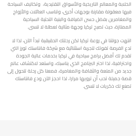
الخلابة والمعالم التاريخية والأسواق التقليدية، وتكاليف السياحة
فيها معقولة مقارنة بوجهات أخرى، وتناسب العائلات والأزواج
والمغامرين بفضل حسن الضيافة والبنية التحتية السياحية
الممتازة، حيث تصبح تركيا وجهة مثالية لعطلة لا تنسى.
انتهت جولتنا في روعة تركيا لكن رحلتك الحقيقية تبدأ الآن، لذا لا
تدع الفرصة تفوتك لتجربة استثنائية مع شركة فانتاستك تورز التي
تقدم لك أفضل برامج سياحية في تركيا بخدمات عالية الجودة
واحترافية، لذا اختر البرنامج الذي يناسبك، واستعد لاكتشاف عالم
جديد من المتعة والثقافة والمغامرة، فمعنا كل رحلة تتحول إلى
قصة جميلة تحب أن ترويها مرارا، لذا احجز الآن ودع فانتاستك
تصنع لك ذكريات لا تنسى.