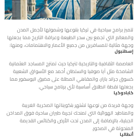
تتميز برامج سياحية في تركيا بتنوعها وشمولها لأجمل المدن
والمعالم التي تجمع بين سحر الطبيعة وعراقة التاريخ مما يجعلها
وجهة مثالية للمسافرين من جميع الأعمار والاهتمامات، ومنها:
إسطنبول
العاصمة الثقافية والتاريخية لتركيا حيث تمتزج المساجد العثمانية
الشامخة مثل آيا صوفيا والسلطان أحمد مع الأسواق الشعبية
كسوق جراند بازار، والمقاهي المطلة على مضيق البوسفور مما
يجعلها نقطة انطلاق أساسية لأي برنامج سياحي.
كابادوكيا
وجهة فريدة من نوعها تشتهر بتكويناتها الصخرية الغريبة
والمناطيد الهوائية التي تمنحك تجربة طيران ساحرة فوق المداخن
الجبلية، بالإضافة إلى المدن تحت الأرض والكنائس القديمة
المنحوتة في الصخور.
أنطاليا