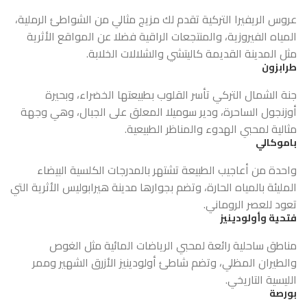
عروس الريفيرا التركية تقدم لك مزيج مثالي من الشواطئ الرملية،
المياه الفيروزية، والمنتجعات الراقية فضلا عن المواقع الأثرية
مثل المدينة القديمة كاليتشي والشلالات الخلابة.
طرابزون
جنة الشمال التركي تأسر القلوب بطبيعتها الخضراء، وبحيرة
أوزنجول الساحرة، ودير سوميلا المعلق على الجبال، وهي وجهة
مثالية لمحبي الهدوء والمناظر الطبيعية.
باموكالي
واحدة من أعاجيب الطبيعة تشتهر بالمدرجات الكلسية البيضاء
المليئة بالمياه الحارة، وتضم بجوارها مدينة هيرابوليس الأثرية التي
تعود للعصر الروماني.
فتحية وأولودينيز
مناطق ساحلية رائعة لمحبي الرياضات المائية مثل الغوص
والطيران المظلي، وتضم شاطئ أولودينيز الأزرق الشهير وممر
الليسية التاريخي.
بورصة