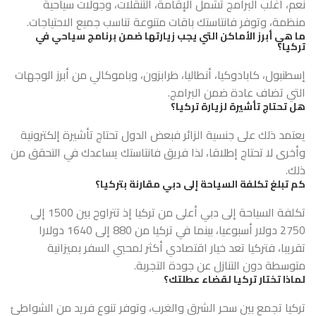
نعم، أغلب البرامج تشمل الإقامة، التنقلات، وجولات سياحية
منظمة، وتوفر فانتاستك باقات متنوعة تناسب جميع الاحتياجات.
ما هي أبرز الأماكن التي يجب زيارتها ضمن برنامج سياحي في
تركيا؟
إسطنبول، كابادوكيا، أنطاليا، طرابزون، وباموكالي من أبرز الوجهات
التي تضاف عادة ضمن البرامج.
هل تحتاج تأشيرة لزيارة تركيا؟
يعتمد ذلك على جنسية الزائر فبعض الدول تحتاج تأشيرة إلكترونية
وأخرى لا تحتاج إطلاقا، لذا فريق فانتاستك يساعدك في التحقق من
ذلك.
كم تبلغ تكلفة السياحة إلى دبي مقارنة بتركيا؟
تكلفة السياحة إلى دبي أعلى من تركيا إذ تتراوح بين 1500 إلى
2750 دولار أسبوعيا، بينما في تركيا من 880 إلى 1640 دولارا
تقريبا، فتركيا تعد خيار اقتصادي أكثر لمحبي السفر بميزانية
متوسطة دون التنازل عن جودة التجربة.
لماذا تختار تركيا لقضاء عطلتك؟
تركيا تجمع بين سحر الشرق والغرب، وتوفر تنوع فريد من الشواطئ