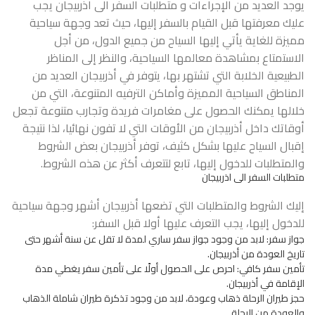
يوجد العديد من الإجراءات و متطلبات السفر الى اذربيجان يجب
عليك معرفتها قبل القيام بالسفر إليها، حيث تعد وجهة سياحية
مميزة للغاية يأتي إليها السياح من جميع الدول، من أجل
الاستمتاع بمشاهدة معالمها السياحية، والنظر إلى المناظر
الطبيعية الخلابة التي تشتهر بها، يتوفر في أذربيجان العديد من
المناطق السياحية المميزة وأماكن الترفيه المتنوعة، التي من
خلالها يمكنك الحصول على مغامرات فريدة وتجارب متنوعة تجعل
أوقاتك داخل أذربيجان من الأوقات التي لا تفون نهائيا، لذا نتيجة
إقبال السياح عليها بشكل كثيف، توفر أذربيجان بعض الشروط
والمتطلبات للدخول إليها، تابع لتتعرف أكثر عن هذه الشروط.
متطلبات السفر الى اذربيجان
إليك الشروط والمتطلبات التي تضعها أذربيجان أشهر وجهة سياحية
للدخول إليها، يجب التعرف عليها أولا قبل السفر:
جواز سفر: لابد من وجود جواز سفر ساري لمدة لا تقل عن سنة أشهر حتى
تاريخ العودة من أذربيجان.
تأمين سفر كافي: احرص على الحصول أولًا على تأمين سفر يغطي مدة
الإقامة في أذربيجان.
حجز طيران الرحلة ذهاب وعودة، لابد من وجود تذكرة طيران شاملة الذهاب
والعودة من الرحلة.