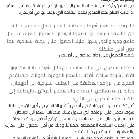
حجز الفندق: أيضا من متطلبات السفر الى اذربيجان حجز الإقامة اولا قبل السفر،
لذا عليك القيام بحجز الفندق بمدة الإقامة التي ترغب بها في أذربيجان.
ملحوظة: قد تتغير شروط ومتطلبات السفر بشكل مستمر، لذا لابد
من متابعة الشروط التي تضعها أذربيجان باستمرار، للتعرف على كل
ماهو جديد والذي يسهل عليك الحصول على الرحلة السياحية إليها
دون أدنى مشكلة.
كيفية الحصول على رحلة سياحية إلى أذربيجان
يمكنك الحصول على رحلة سياحية من خلال شركة فانتاستيك تورز،
افضل شركة سياحة بأفضل الأسعار الموفرة لأموالك، حيث نقدم
العديد من البرامج المختلفة على الرحلات السياحية إلى أذربيجان،
وذلك لزيارة معالمها المميزة والاستمتاع بأجوائها، بالإضافة إلى
ذلك يمكنك الحصول على الأتي:
أقل تكلفة حجوزات وإقامة في أفخم وأشهر الفنادق في أذربيجان، من خلالنا
سوف تحصل على الإقامة التي تسهل عليك متطلبات السفر الى اذربيجان
لدينا مستوى عالي من الخدمات، حيث نسعى لتوفير أفضل جودة ممكنة
على الرحلات السياحية المخصصة لعملائنا، وذلك من أجل الحصول على التجارب
والمغامرات الفريدة من خلالنا فقط.
نوفر جولات خاصة أو جماعية تناسب الجميع، لزيارة أشهر الأماكن التاريخية