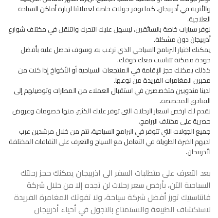
والأثرية في أذربيجان، كما نوفر جولات خاصة لعملائنا لزيارة أماكن السياحة
العلاجية.
نوفر سيارات خاصة بالسائقين، ليسهل عليك التحرك والتنقل في مختلف شوارع
أذربيجان دون مشكلة.
يمكنك اختيار البرنامج السياحي الذي ترغب به، وسوف تحصل عليه بأفضل
جودة ممكنة تتناسب معك ذوقك.
كذلك يمكنك حجز الإقامة في المنتجعات السياحية أو الأكواخ إذا كنت من
محبين المغامرات الفريدة من نوعها.
لدينا مندوبين متخصصين في استقبال العملاء من المطارات وتوصيلهم إلى
الفنادق المخصصة.
نقدم لك ارخص اسعار الرحلات التي توفر عليك الكثير، منها خصومات وعروض
حصرية على مختلف البرامج.
جميع الجولات التي تتوفر في البرامج السياحية، تتم من خلال مرشدين عرب
لديهم الخبرة الطويلة في التعامل مع السياح والتعرف على الثقافات المختلفة
لأذربيجان.
بعد التعرف على متطلبات السفر الى اذربيجان يمكنك حجز رحلتك
السياحية الآن، بأرخص سعر رحلات لن تجده إلا من خلال شركة
فانتاستيك تورز أفضل
شركة سياحة
، ولا تفوتك المغامرة الفريدة
لاستكشاف الطبيعة والاستمتاع بالتجول في أحياء أذربيجان