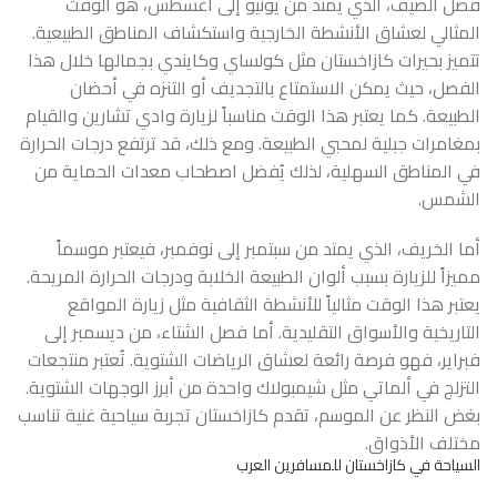
فصل الصيف، الذي يمتد من يونيو إلى أغسطس، هو الوقت
المثالي لعشاق الأنشطة الخارجية واستكشاف المناطق الطبيعية.
تتميز بحيرات كازاخستان مثل كولساي وكايندي بجمالها خلال هذا
الفصل، حيث يمكن الاستمتاع بالتجديف أو التنزه في أحضان
الطبيعة. كما يعتبر هذا الوقت مناسباً لزيارة وادي تشارين والقيام
بمغامرات جبلية لمحبي الطبيعة. ومع ذلك، قد ترتفع درجات الحرارة
في المناطق السهلية، لذلك يُفضل اصطحاب معدات الحماية من
الشمس.
أما الخريف، الذي يمتد من سبتمبر إلى نوفمبر، فيعتبر موسماً
مميزاً للزيارة بسبب ألوان الطبيعة الخلابة ودرجات الحرارة المريحة.
يعتبر هذا الوقت مثالياً للأنشطة الثقافية مثل زيارة المواقع
التاريخية والأسواق التقليدية. أما فصل الشتاء، من ديسمبر إلى
فبراير، فهو فرصة رائعة لعشاق الرياضات الشتوية. تُعتبر منتجعات
التزلج في ألماتي مثل شيمبولاك واحدة من أبرز الوجهات الشتوية.
بغض النظر عن الموسم، تقدم كازاخستان تجربة سياحية غنية تناسب
مختلف الأذواق.
السياحة في كازاخستان للمسافرين العرب