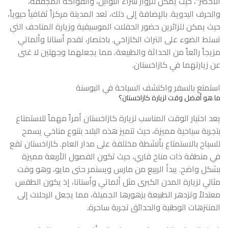
الأخضر"، حيث يمكن للزوار شراء التوابل، والفواكه المجففة،
والحرف اليدوية. بالإضافة إلى ذلك، تعد المدينة مركزاً ثقافياً حيوياً،
حيث يمكن للزائرين حضور الحفلات الموسيقية وزيارة المتاحف التي
تسلط الضوء على التراث الكازاخي. باختصار، تقدم أستانا وألماتي
مزيجاً رائعاً من الحداثة والطبيعة، مما يجعلهما وجهتين لا غنى
عن زيارتهما في كازاخستان.
استمتع بالسفر واكتشف
السياحة في البوسنة
ما هو أفضل وقت لزيارة كازاخستان؟
يعد اختيار الوقت المناسب لزيارة كازاخستان أمراً مهماً للاستمتاع
بتجربة سياحية مميزة، حيث تتميز هذه البلاد بتنوع مناخي يسمح
للسياح بالاستمتاع بأنشطة مختلفة على مدار العام. كازاخستان تقع
في منطقة ذات مناخ قاري، حيث تكون الفصول الأربعة مميزة
بشكل واضح. يبدأ الربيع من مارس ويستمر حتى مايو، وهو وقت
مثالي لزيارة المدن الكبرى مثل ألماتي وأستانا، إذ يكون الطقس
معتدلاً وتزدهر الطبيعة بزهورها الجميلة، مما يجعل الرحلات إلى
المنتزهات الوطنية والحدائق تجربة ساحرة.