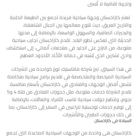
وتجربة ثقافية لا تُنسى.
تعتبر كازاخستان وجهة سياحية فريدة تجمع بين الطبيعة الخلابة
والتاريخ العريق، حيث تتنوع معالمها بين الجبال الشاهقة،
والبحيرات الصافية، والسهول الواسعة، بالإضافة إلى مدنها
الحديثة التي تعكس تطور البلاد. تقدم كازاخستان تجارب سياحية
متنوعة، من التزلج على الجليد في منتجعات ألماتي، إلى استكشاف
وادي تشارين الذي يُشبه في جماله الأخّاذ الأخدود العظيم.
في هذا السياق، تبرز شركة فانتاستيك تورز كواحدة من الشركات
السياحية المرخصة والمتخصصة في تقديم برامج سياحية متكاملة
تشمل أفضل الوجهات والفنادق في كازاخستان بأسعار منافسة.
تقدم الشركة خدمات متنوعة، مثل حجوزات الفنادق من فئة 4 و5
نجوم، وتنظيم جولات سياحية تناسب الأفراد والعائلات، بالإضافة
إلى توفير خدمات لوجستية للراغبين في السفر إلى كازاخستان، بما
في ذلك حجوزات الطيران والتأشيرات.
السياحة في كازاخستان
كازاخستان هي واحدة من الوجهات السياحية الصاعدة التي تجمع