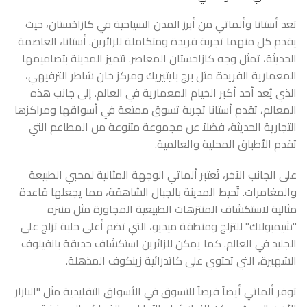
تعد أستانا وألماتي من أبرز المدن السياحية في كازاخستان، حيث
يقدم كل منهما تجربة فريدة ومتكاملة للزائرين. أستانا، العاصمة
الحديثة، تمثل وجه كازاخستان المعاصر. تتميز المدينة بتصاميمها
المعمارية الفريدة مثل برج بايتيريك ومركز خان شاطر الترفيهي،
الذي يُعد أحد أكبر الخيام المعمارية في العالم. إلى جانب هذه
المعالم، تقدم أستانا تجربة تسوق ممتعة في أسواقها ومراكزها
التجارية الحديثة، فضلاً عن مجموعة متنوعة من المطاعم التي
تقدم الأطباق المحلية والعالمية.
على الجانب الآخر، تُعتبر ألماتي الوجهة المثالية لمحبي الطبيعة
والمغامرات. تُحيط المدينة بالجبال الشاهقة، مما يجعلها قاعدة
مثالية لاستكشاف المنتزهات الطبيعية المجاورة مثل منتزه
"شيمبولاك" للتزلج ومنطقة ميديو، التي تضم أعلى حلبة تزلج على
الجليد في العالم. كما يمكن للزائرين استكشاف حديقة بانفيلوف
الشهيرة، التي تحتوي على كاتدرائية زينكوف المذهلة.
توفر ألماتي أيضاً فرصاً للتسوق في الأسواق التقليدية مثل "البازار