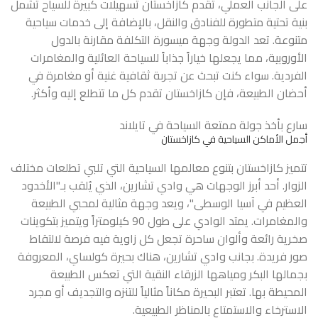
على الجانب العملي، تقدم كازاخستان تسهيلات كبيرة للسياح تشمل
بنية تحتية متطورة للفنادق والنقل، بالإضافة إلى خدمات سياحية
متنوعة. تعد الدولة وجهة ميسورة التكلفة مقارنة بالدول
الأوروبية، مما يجعلها خياراً جذاباً للسياحة العائلية والمغامرات
الفردية. سواء كنت تبحث عن تجربة ثقافية غنية أو مغامرة في
أحضان الطبيعة، فإن كازاخستان تقدم كل ما تتطلع إليه وأكثر.
سارع بأخذ جولة ممتعة
السياحة في تايلاند
أجمل الأماكن السياحية في كازاخستان
تتميز كازاخستان بتنوع معالمها السياحية التي تلبي تطلعات مختلف
الزوار. أحد أبرز الوجهات هي وادي تشارين، الذي يُلقب بـ"الأخدود
العظيم في آسيا الوسطى"، ويعد وجهة مثالية لمحبي الطبيعة
والمغامرات. يمتد الوادي على طول 90 كيلومتراً ويتميز بتكوينات
صخرية رائعة وألوان ساحرة تجعل كل زاوية فيه فرصة لالتقاط
صور فريدة. بجانب وادي تشارين، هناك بحيرة كولساي، المعروفة
بجمالها البكر ومياهها الزرقاء النقية التي تعكس الطبيعة
المحيطة بها. تعتبر البحيرة مكاناً مثالياً للتنزه والتجديف أو مجرد
الاسترخاء والاستمتاع بالمناظر الطبيعية.