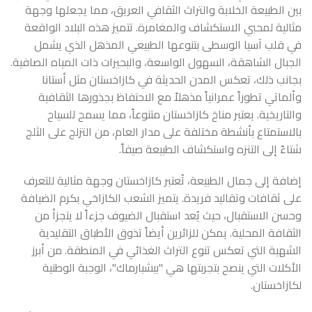
بين الطبيعة الخلابة والتراث الثقافي العريق، مما يجعلها وجهة
مثالية لمحبي الاستكشاف والمغامرة. تتميز هذه البلاد الواقعة
في قلب آسيا الوسطى بتنوعها الطبيعي المذهل الذي يشمل
الجبال الشاهقة، السهول الواسعة، والبحيرات ذات المياه الصافية.
بجانب ذلك، تعكس المدن الحديثة في كازاخستان مثل أستانا
وألماتي تطوراً عمرانياً مذهلاً مع الاحتفاظ بجذورها الثقافية
والتاريخية. يعتبر مناخ كازاخستان متنوعاً، مما يسمح للسياح
بالاستمتاع بأنشطة مختلفة على مدار العام، من التزلج على الثلج
شتاءً إلى التنزه واستكشاف الطبيعة صيفاً.
إضافة إلى جمال الطبيعة، تُعتبر كازاخستان وجهة مثالية للتعرف
على ثقافات وتقاليد فريدة. يتميز الشعب الكازاخي بكرم الضيافة
وحسن الاستقبال، حيث يُعد استقبال الضيوف جزءاً لا يتجزأ من
الثقافة المحلية. يمكن للزائرين أيضاً تذوق الأطباق التقليدية
الشهية التي تعكس تنوع التراث الغذائي في المنطقة. من أبرز
الأكلات التي ينصح بتجربتها هي "بيشبارماك"، الوجبة الوطنية
لكازاخستان.