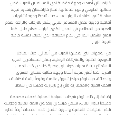
كازاخستان أصبحت وجهة مفضلة لدى المسافرين العرب بفضل
جمالها الطبيعي وتنوع ثقافاتها. تمتاز كازاخستان بتقديم تجربة
سياحية تلبي احتياجات الزوار العرب، حيث يُلاحظ وجود تشابهات
ثقافية ودينية تجعل المسافر العربي يشعر بالترحاب والراحة. تقدم
العديد من المطاعم في المدن الكبرى خيارات طعام حلال، كما
يتمتع الشعب الكازاخي بكرم الضيافة الذي يضيف لمسة خاصة
لتجربة الزوار.
من الوجهات التي يفضلها العرب هي ألماتي، حيث المناظر
الطبيعية الخلابة والمنتزهات الوطنية. يمكن للمسافرين العرب
الاستمتاع بزيارة بحيرات كولساي وبحيرة كايندي ذات الجمال
الفريد. كما تُعتبر مدينة أستانا وجهة مثالية لعشاق التسوق
والحداثة، حيث توفر مراكز تسوق عالمية وفرصاً رائعة لاكتشاف
التحف الفنية والمعمارية مثل برج بايتيريك ومركز خان شاطر.
إضافة إلى ذلك، توفر شركات السياحة المحلية خدمات مصممة
خصيصاً للزوار العرب، تشمل مرشدين يتحدثون اللغة العربية وجولات
تلائم الاحتياجات الثقافية والدينية. تشمل هذه الخدمات أيضاً تنظيم