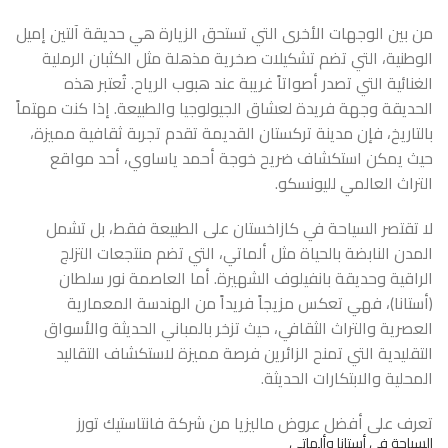
من بين الوجهات الأخرى التي تستحق الزيارة هي حديقة آلتين إميل
الوطنية، التي تضم تشكيلات صخرية مذهلة مثل الكثبان الرملية
الغنائية التي تصدر أصواتاً غريبة عند هبوب الرياح. تُعتبر هذه
الحديقة وجهة فريدة لعشاق الجيولوجيا والطبيعة. إذا كنت مهتماً
بالتاريخ، فإن مدينة تركستان القديمة تقدم تجربة ثقافية مميزة،
حيث يمكن استكشاف ضريح خوجة أحمد ياساوي، أحد مواقع
التراث العالمي لليونسكو.
لا تقتصر السياحة في كازاخستان على الطبيعة فقط، بل تشمل
المدن النابضة بالحياة مثل ألماتي، التي تضم منتجعات التزلج
الراقية وحديقة بانفيلوف الشهيرة. أما العاصمة نور سلطان
(أستانا)، فهي تعكس مزيجاً فريداً من الهندسة المعمارية
العصرية والتراث الثقافي، حيث تزخر بالمباني الحديثة والأسواق
التقليدية التي تمنح الزائرين فرصة مميزة لاستكشاف التقاليد
المحلية والابتكارات الحديثة.
تعرف على أفضل
عروض ماليزيا
من شركة فانتاستيك تورز
السياحة في أستانا وألماتي