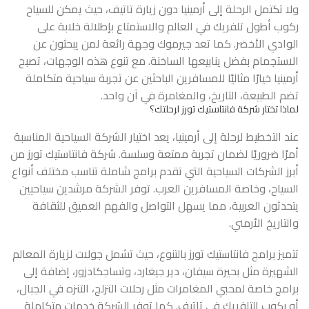
ولا تكتمل الرحلة إلى أرمينيا دون زيارة تاتيف، حيث يمكن للسياح
ركوب أطول تلفريك في العالم والاستمتاع بإطلالة خلابة على
الوادي الأخضر. كما تعد جيرموك وجهة رائعة لمن يبحثون عن
الاستجمام بفضل ينابيعها الساخنة. مع تنوع هذه الوجهات، تصبح
أرمينيا خيارًا مثاليًا للمسافرين الباحثين عن تجربة سياحية متكاملة
تضم الطبيعة، التاريخ، والمغامرة في آن واحد.
لماذا تختار شركة فانتاستيك تورز لرحلتك؟
عند التخطيط لرحلة إلى أرمينيا، يعد اختيار الشركة السياحية المناسبة
أمرًا ضروريًا لضمان تجربة ممتعة وسلسة. شركة فانتاستيك تورز من
أبرز الشركات السياحية التي تقدم برامج شاملة تناسب مختلف أنواع
السياح، وخاصة المسافرين العرب. توفر الشركة مرشدين سياحيين
يتحدثون العربية، مما يسهل التواصل والفهم العميق للثقافة
والتاريخ الأرمني.
تتميز برامج فانتاستيك تورز بالتنوع، حيث تشمل جولات لزيارة المعالم
الشهيرة مثل بحيرة سيفان، دير جيغارد، وتساجكادزور، إضافة إلى
برامج خاصة لمحبي المغامرات مثل رحلات التزلج، التنزه في الجبال،
أو ركوب التلفريك في تاتيف. كما توفر الشركة خدمات متكاملة