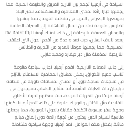
السياحة في أرمينيا
تجمع بين التاريخ العريق والطبيعة الخلابة، مما
يجعلها خيارًا رائعًا لمحبي المغامرة والاستكشاف. تتميز البلاد
بموقعها الجغرافي الفريد في منطقة القوقاز، مما يمنحها
تضاريس متنوعة تمتد من الجبال الشاهقة إلى البحيرات الصافية
والوديان العميقة. بالإضافة إلى ذلك، تمتلك أرمينيا تراثًا ثقافيًا غنيًا
يعود لآلاف السنين، حيث تعد واحدة من أقدم الدول التي اعتنقت
المسيحية، مما يجعلها موطنًا للعديد من الأديرة والكنائس
التاريخية المذهلة مثل دير جيغارد ومعبد غارني.
إلى جانب المعالم التاريخية، تقدم أرمينيا تجارب سياحية متنوعة
تناسب جميع الأذواق. يمكن لعشاق المغامرة الاستمتاع بالتزلج
في منتجعات تساجكادزور، أو المشي لمسافات طويلة في منطقة
ديليجان ذات الغابات الكثيفة. أما عشاق الطعام، فسيجدون في
أرمينيا مزيجًا من النكهات الفريدة، حيث يمكنهم تجربة الأطباق
التقليدية مثل الخاش والبوريك. علاوة على ذلك، تتميز أرمينيا بكونها
وجهة سفر ميسورة التكلفة مقارنة بالدول الأوروبية، مما يجعلها
مناسبة للسياح الذين يبحثون عن تجربة رائعة دون إنفاق مبالغ
طائلة. بفضل هذه العوامل، تعد أرمينيا وجهة سياحية متكاملة