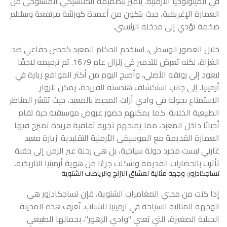
في الميثولوجيا الأرمنية. يتميز بتصميمه الكلاسيكي المستوحى من
العمارة الإغريقية، حيث يتكون من أعمدة كورنثية مرتفعة وسلالم
ضخمة تؤدي إلى مدخله الرئيسي.
خلال العصور الوسطى، استخدم الحكام المعبد كحصن دفاعي ضد
الغزاة، لكنه تعرض للتدمير في زلزال عام 1679. تم ترميمه لاحقًا
ليعود إلى رونقه الأصلي، وأصبح اليوم من أكثر المواقع زيارة في
أرمينيا. إلى جانب استكشاف هندسته الفريدة، يمكن للزوار
الاستمتاع بجولة في وادي أزات المحيط بالمعبد، حيث تنتشر المناظر
الطبيعية الخلابة. كما يمكنهم حضور عروض موسيقية حية تقام
أحيانًا داخل المعبد، مما يمنحهم تجربة ثقافية فريدة تمتزج فيها
العمارة القديمة مع الموسيقى الأرمنية التقليدية. زيارة معبد
غارني ليست مجرد جولة سياحية، بل هي رحلة عبر الزمن إلى حقبة
تأثرت بالحضارات القديمة وشكلت جزءًا من هوية أرمينيا التاريخية.
تساجكادزور: وجهة مثالية لعشاق التزلج والرياضات الشتوية
إذا كنت من محبي المغامرات الشتوية، فإن تساجكادزور هي
الوجهة المثالية
السياحة في ارمينيا للشباب
. تُعرف هذه المدينة
الجبلية الصغيرة، التي تعني "وادي الزهور"، بجمالها الطبيعي