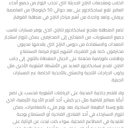
الخلاب ومنتجعات التزلج الحديثة التي تجذب الزوار من جميع أنحاء
العالم. تقع تساجكادزور على بعد حوالي 50 كيلومترًا من العاصمة
يريفان، وتعد واحدة من أهم مراكز التزلج في منطقة القوقاز.
تضم المنطقة منتجع تساجكادزور للتزلج، الذي يوفر مسارات تناسب
جميع المستويات، من المبتدئين إلى المحترفين. يمكن للزوار استئجار
المعدات والاستفادة من دروس التزلج التي يقدمها مدربون
محترفون. كما يتيح التلفريك الشهير للزوار فرصة الاستمتاع
بإطلالات بانورامية مذهلة على الجبال المغطاة بالثلوج. إلى جانب
التزلج، تقدم تساجكادزور العديد من الأنشطة الشتوية الأخرى مثل
ركوب الدراجات الثلجية والمشي بالأحذية الخاصة عبر المسارات
الجبلية.
ولا تقتصر جاذبية المدينة على الرياضات الشتوية فحسب، بل تضم
أيضًا معالم ثقافية مثل دير كيش، أحد أقدم الأديرة الأرمنية، الذي
يقع وسط الطبيعة الساحرة. بعد يوم مليء بالمغامرات، يمكن
للزوار الاسترخاء في أحد الفنادق الفاخرة أو الاستمتاع بوجبة
تقليدية في المطاعم المحلية. سواء كنت تبحث عن الإثارة على