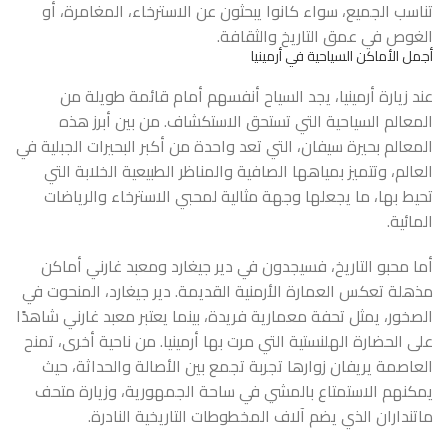
تناسب الجميع، سواء كانوا يبحثون عن الاسترخاء، المغامرة، أو
الغوص في عمق التاريخ والثقافة.
أجمل الأماكن السياحية في أرمينيا
عند زيارة أرمينيا، يجد السياح أنفسهم أمام قائمة طويلة من
المعالم السياحية التي تستحق الاستكشاف. من بين أبرز هذه
المعالم بحيرة سيفان، التي تعد واحدة من أكبر البحيرات الجبلية في
العالم، وتتميز بمياهها الصافية والمناظر الطبيعية الخلابة التي
تحيط بها، ما يجعلها وجهة مثالية لمحبي الاسترخاء والرياضات
المائية.
أما محبو التاريخ، فسيجدون في دير جيغارد ومعبد غارني أماكن
مذهلة تعكس العمارة الأرمنية القديمة. دير جيغارد، المنحوت في
الصخور، يمثل تحفة معمارية فريدة، بينما يعتبر معبد غارني شاهدًا
على الحضارة الهلنستية التي مرت بها أرمينيا. من ناحية أخرى، تمنح
العاصمة يريفان زوارها تجربة تجمع بين الأصالة والحداثة، حيث
يمكنهم الاستمتاع بالمشي في ساحة الجمهورية، وزيارة متحف
ماتنداران الذي يضم آلاف المخطوطات التاريخية النادرة.