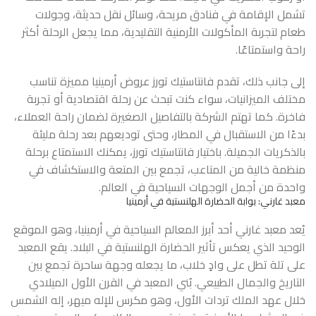
تشمل الإقامة في فنادق مريحة، وسائل نقل حديثة، وجولات
طعام لتجربة المأكولات الأرمنية التقليدية، مما يجعل الرحلة أكثر
راحة واستمتاعًا.
إلى جانب ذلك، تقدم فانتاستيك تورز
عروض أرمينيا
مميزة تناسب
مختلف الميزانيات، سواء كنت تبحث عن رحلة اقتصادية أو تجربة
فاخرة. كما تهتم الشركة بالتفاصيل الصغيرة لضمان راحة العملاء،
بدءًا من الاستقبال في المطار، وحتى توديعهم بعد رحلة مليئة
بالذكريات الجميلة. باختيار فانتاستيك تورز، يمكنك الاستمتاع برحلة
منظمة خالية من المتاعب، تجمع بين المتعة والاستكشاف في
واحدة من أجمل الوجهات السياحية في العالم.
معبد غارني: بوابة الحضارة الهلنستية في أرمينيا
يُعد معبد غارني أحد أبرز المعالم السياحية في أرمينيا، وهو الموقع
الوحيد الذي يعكس تأثير الحضارة الهلنستية في البلاد. يقع المعبد
على تلة تطل على وادٍ خلاب، ما يجعله وجهة ساحرة تجمع بين
التاريخ والجمال الطبيعي. بُني المعبد في القرن الأول الميلادي
خلال عهد الملك تردات الأول، وهو مكرس للإله ميهر، إله الشمس