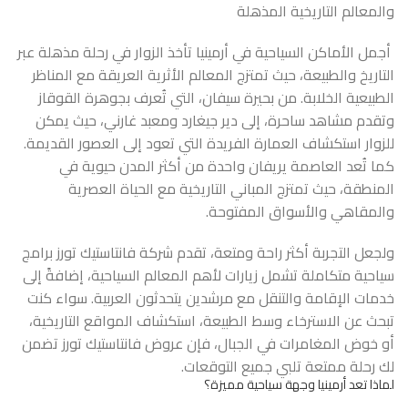
والمعالم التاريخية المذهلة
أجمل الأماكن السياحية في أرمينيا تأخذ الزوار في رحلة مذهلة عبر
التاريخ والطبيعة، حيث تمتزج المعالم الأثرية العريقة مع المناظر
الطبيعية الخلابة. من بحيرة سيفان، التي تُعرف بجوهرة القوقاز
وتقدم مشاهد ساحرة، إلى دير جيغارد ومعبد غارني، حيث يمكن
للزوار استكشاف العمارة الفريدة التي تعود إلى العصور القديمة.
كما تُعد العاصمة يريفان واحدة من أكثر المدن حيوية في
المنطقة، حيث تمتزج المباني التاريخية مع الحياة العصرية
والمقاهي والأسواق المفتوحة.
ولجعل التجربة أكثر راحة ومتعة، تقدم شركة فانتاستيك تورز برامج
سياحية متكاملة تشمل زيارات لأهم المعالم السياحية، إضافةً إلى
خدمات الإقامة والتنقل مع مرشدين يتحدثون العربية. سواء كنت
تبحث عن الاسترخاء وسط الطبيعة، استكشاف المواقع التاريخية،
أو خوض المغامرات في الجبال، فإن عروض فانتاستيك تورز تضمن
لك رحلة ممتعة تلبي جميع التوقعات.
لماذا تعد أرمينيا وجهة سياحية مميزة؟