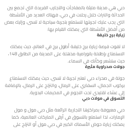
دبي هي مدينة مليئة بالمفاجآت والتجارب الفريدة التي تجمع بين
الحداثة والتراث خلال رحلات في دبي، فهناك العديد من الأنشطة
التي يجب عليك تجربتها لتستمتع بتجربة سياحية لا تنسى، وإليك بعض
من أفضل الأنشطة التي يمكنك القيام بها:
زيارة برج خليفة
لا تفوت فرصة زيارة برج خليفة أطول برج في العالم، حيث يمكنك
الاستمتاع بإطلالة بانورامية مذهلة على المدينة من الطابق 148،
حيث ستشعر وكأنك في السماء.
جولات صحراوية مثيرة
جولة في صحراء دبي تعتبر تجربة لا تنسى، حيث يمكنك الاستمتاع
بركوب الجمال، السفاري على الرمال، والتزلج على الرمال، بالإضافة
إلى عشاء تقليدي تحت النجوم في المخيمات البدوية.
التسوق في مولات دبي
دبي معروفة بمراكزها التجارية الرائعة مثل دبي مول و مول
الإمارات، لذا استمتع بالتسوق في أرقى الماركات العالمية، كما
يمكنك زيارة حوض الأسماك الكبير في دبي مول أو التزلج على