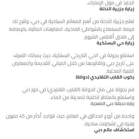
الجليد في مول الإمارات.
زيارة جزيرة النخلة
تعتبر جزيرة النخلة من أهم المعالم السياحية في دبي، وتتيح لك
فرصة الاستمتاع بالشواطئ الفاخرة، المنتزهات المائية، بالإضافة
إلى فندق أتلانتس الشهير.
زيارة حي البستكية
استمتع بجولة في الحي التاريخي البستكية، حيث يمكنك التعرف
على تاريخ دبي وتقاليدها من خلال المباني القديمة والمعارض
الفنية المحلية.
ركوب القارب التقليدي (دوانة)
قم بجولة على متن الدوانة (القارب التقليدي) في خور دبي
واستمتع بالمناظر الخلابة للمدينة من الماء.
زيارة حديقة دبي المعجزة
واحدة من أروع الحدائق في العالم، حيث تتواجد أكثر من 45 مليون
زهرة في تشكيلات ساحرة.
استكشاف عالم دبي