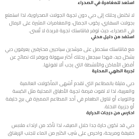
استعد للمغامرة في الصحراء
لا تكتمل رحلتك إلى دبي دون تجربة الجولات الصحراوية، لذا استمتع
بجولات السفاري، ركوب الجمال، والمغامرات المثيرة على الرمال
في الصحراء، حيث توفر فانتاستك تجربة فريدة لا تُنسى.
استفد من دليل محلي
مع فانتاستك ستحصل على مرشدين سياحيين محترفين يعرفون دبي
بشكل جيد، فهذا سيجعل رحلتك أكثر سهولة ويوفر لك نصائح عن
أفضل الأماكن والأنشطة التي يجب ألا تفوتها.
تجربة الطهي المحلية
دبي مليئة بالمطاعم التي تقدم أشهى المأكولات العالمية
والعربية، لذا لا تفوت فرصة تجربة الأطباق المحلية مثل الكبسة
واللوبياء أو تناول الطعام في أحد المطاعم المميزة في برج خليفة
أو جزيرة النخلة.
احترس من درجات الحرارة
دبي قد تكون حارة جدا خلال الصيف، لذا تأكد من ارتداء ملابس
خفيفة ومريحة، واحرص على شرب الكثير من الماء لتجنب الإرهاق