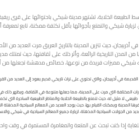
لطبيعة الخلابة، تشتهر مدينة شيكي باحتوائها على قرى ريفية ت
، لزيارة شيكي والتمتع بأجوائها بأقل تكلفة ممكنة، تابع لمعرفة 
أذربيجان، حيث تتزين المدينة بالتاريخ العريق مرت العديد من الأحد
ن المدن التاريخية الرائعة، وأثر ذلك على ثقافتها، حيث تمتلك م
لك شيكي مميزات فريدة من نوعها، خصائص مدهشة تجعلها من أجمل
لقديمة في أذربيجان، والتي تحتوي على تراث تاريخي قديم يعود إلى العديد من القرو
رات المختلفة التي مرت على المدينة، مما جعلها متنوعة في الثقافة، ويظهر ذلك في 
يعي لا مثيل له، حيث تتمتع بالطبيعة الخلابة والمناظر الطبيعية الساحرة التي تكمن
وفرها المدينة ويمكنك القيام بها، حيث يوجد العديد من المعالم السياحية المذهلة
 من الجولات السياحية المذهلة، لزيارة جميع المعالم السياحية في شيكي والاستمت
 للغاية إذا كنت تبحث عن المتعة والمغامرة المستمرة في وقت واح