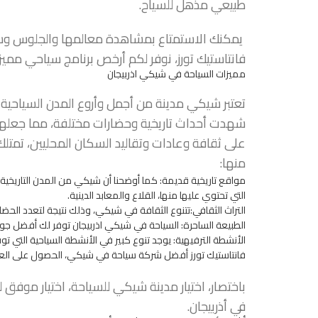
طبيعي مذهل للسياح.
يمكنك الاستمتاع بمشاهدة معالمها والجلوس وسط ا
فانتاستيك تورز، نوفر لكم أرخص برنامج سياحي مميز
مميزات السياحة في شيكي اذربيجان
تعتبر شيكي مدينة من أجمل وأروع المدن السياحية في 
شهدت أحداث تاريخية وحضارات مختلفة، مما جعلها م
على ثقافة وعادات وتقاليد السكان المحليين، تمت
منها:
مواقع تاريخية قديمة: كما أوضحنا أن شيكي من المدن التاريخية ا
التي تحتوي عليها منها، القلاع والمعابد الدينية.
التراث الثقافي:تتنوع الثقافة في شيكي، وذلك نتيجة لتعدد الحضا
الطبيعة الساحرة: السياحة في شيكي اذربيجان توفر لك أفضل جو طب
الأنشطة الترفيهية: يوجد تنوع كبير في الأنشطة السياحية التي ت
فانتاستيك تورز أفضل
شركة سياحة
في شيكي، الحصول على العديد
باختصار، اختيار مدينة شيكي للسياحة، اختيار موفق
في أذربيجان.