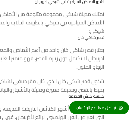
أشهر الأماكن السياحية في شيكي أذربيجان
تمتلك مدينة شيكي مجموعة متنوعة من الأماكن السيا
الأماكن السياحية في شيكي بالطبيعة الخلابة والمنا
شيكي:
قصر شاكي خان
يعتبر قصر شاكي خان واحد من أهم الأماكن والمعال
اذربيجان لا تكتمل دون زيارة القصر، فهو متميز للغ
الزجاج الملون.
يتكون قصر شكي خان الذي كان مقر صيفي لشاكي خان
يحيط بالقصر، وحديقة مميزة ومليئة بالأشجار والنبات
كنيسة كيش القديمة
تعد الكنيسة من أشهر الكنائس التاريخية القديمة،
تواصل معنا عبر الواتساب
التي تعبر عن الفن الهندسي الرائع لأذربيجان، فهي 
التاريخية في أذربيجان، لذا ننصحكم بزيارتها واستك
قلعة شيكي