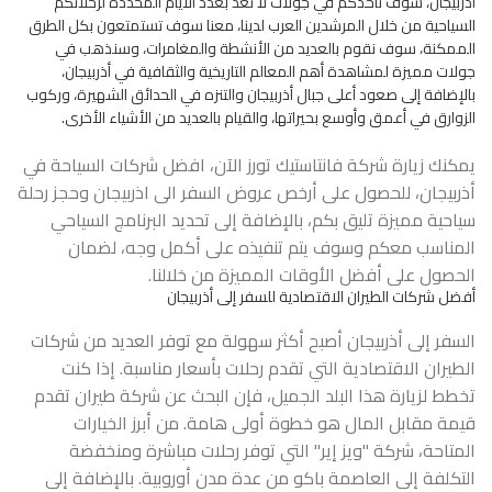
أذربيجان، سوف نأخذكم في جولات لا تعد بعدد الأيام المحددة لرحلاتكم
السياحية من خلال المرشدين العرب لدينا، معنا سوف تستمتعون بكل الطرق
الممكنة، سوف نقوم بالعديد من الأنشطة والمغامرات، وسنذهب في
جولات مميزة لمشاهدة أهم المعالم التاريخية والثقافية في أذربيجان،
بالإضافة إلى صعود أعلى جبال أذربيجان والتنزه في الحدائق الشهيرة، وركوب
الزوارق في أعمق وأوسع بحيراتها، والقيام بالعديد من الأشياء الأخرى.
يمكنك زيارة شركة فانتاستيك تورز الآن،
افضل شركات السياحة
في
أذربيجان، للحصول على أرخص عروض السفر الى اذربيجان وحجز رحلة
سياحية مميزة تليق بكم، بالإضافة إلى تحديد البرنامج السياحي
المناسب معكم وسوف يتم تنفيذه على أكمل وجه، لضمان
الحصول على أفضل الأوقات المميزة من خلالنا.
أفضل شركات الطيران الاقتصادية للسفر إلى أذربيجان
السفر إلى أذربيجان أصبح أكثر سهولة مع توفر العديد من شركات
الطيران الاقتصادية التي تقدم رحلات بأسعار مناسبة. إذا كنت
تخطط لزيارة هذا البلد الجميل، فإن البحث عن شركة طيران تقدم
قيمة مقابل المال هو خطوة أولى هامة. من أبرز الخيارات
المتاحة، شركة "ويز إير" التي توفر رحلات مباشرة ومنخفضة
التكلفة إلى العاصمة باكو من عدة مدن أوروبية. بالإضافة إلى