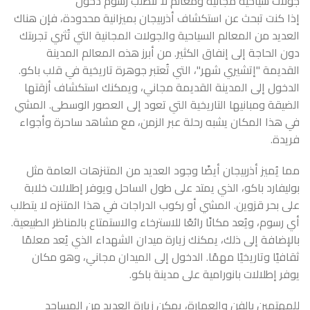
جولات سياحية مجانية ومعالم لا تتطلب رسوم دخول
إذا كنت تبحث عن استكشاف أذربيجان بميزانية محدودة، فإن هناك
العديد من المعالم السياحية والجولات المجانية التي تُثري تجربتك
دون الحاجة إلى إنفاق الكثير. من أبرز هذه المعالم المدينة
القديمة "إتشيري شهر"، التي تُعتبر جوهرة تاريخية في قلب باكو.
الدخول إلى المدينة القديمة مجاني، ويمكنك استكشاف أزقتها
الضيقة ومبانيها التاريخية التي تعود إلى العصور الوسطى. المشي
في هذا المكان يشبه رحلة عبر الزمن، مع مشاهد ساحرة وأجواء
فريدة.
مما يُميز أذربيجان أيضًا وجود العديد من المتنزهات العامة مثل
بوليفارد باكو، الذي يمتد على طول الساحل ويوفر إطلالات خلابة
على بحر قزوين. المشي أو ركوب الدراجات في هذا المتنزه لا يتطلب
أي رسوم، ويُعد مكانًا رائعًا للاسترخاء والاستمتاع بالمناظر الطبيعية.
بالإضافة إلى ذلك، يمكنك زيارة ميدان الشهداء الذي يُعد معلمًا
ثقافيًا وتاريخيًا مهمًا. الدخول إلى الميدان مجاني، وهو مكان
يوفر إطلالات بانورامية على مدينة باكو.
للمهتمين بالفن والعمارة، يمكن زيارة العديد من المساجد