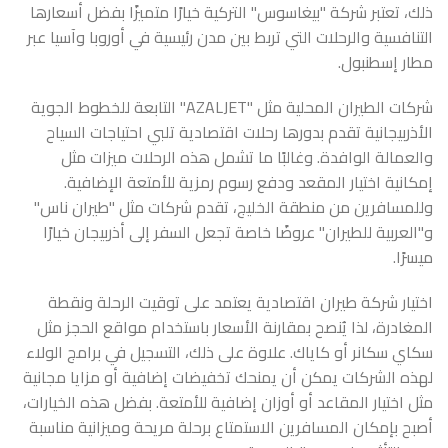
ذلك، تعتبر شركة "بيغاسوس" التركية خيارًا متميزًا بفضل أسعارها
التنافسية والرحلات التي تربط بين مدن رئيسية في أوروبا وآسيا عبر
مطار إسطنبول.
شركات الطيران المحلية مثل "AZALJET" التابعة للخطوط الجوية
الأذربيجانية تقدم بدورها رحلات اقتصادية تلبي احتياجات السياح
والعمالة الوافدة. وغالبًا ما تشمل هذه الرحلات ميزات مثل
إمكانية اختيار المقعد ودفع رسوم رمزية للأمتعة الإضافية.
وللمسافرين من منطقة الخليج، تقدم شركات مثل "طيران ناس"
و"العربية للطيران" عروضًا خاصة تجعل السفر إلى أذربيجان خيارًا
ميسرًا.
اختيار شركة طيران اقتصادية يعتمد على توقيت الرحلة ونقطة
المغادرة، لذا يُنصح بمقارنة الأسعار باستخدام مواقع الحجز مثل
سكاي سكانر أو كاياك. علاوة على ذلك، التسجيل في برامج الولاء
لهذه الشركات يمكن أن يمنحك تخفيضات إضافية أو مزايا مجانية
مثل اختيار المقاعد أو أوزان إضافية للأمتعة. بفضل هذه الخيارات،
أصبح بإمكان المسافرين الاستمتاع برحلة مريحة وميزانية مناسبة