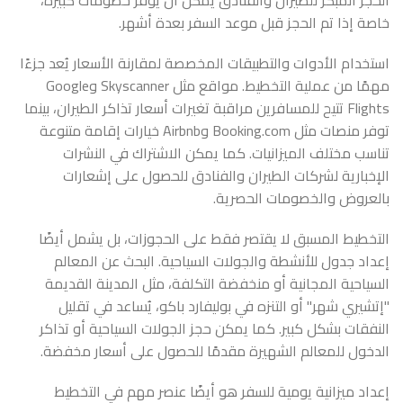
الحجز المبكر للطيران والفنادق يُمكن أن يوفر خصومات كبيرة،
خاصة إذا تم الحجز قبل موعد السفر بعدة أشهر.
استخدام الأدوات والتطبيقات المخصصة لمقارنة الأسعار يُعد جزءًا
مهمًا من عملية التخطيط. مواقع مثل Skyscanner وGoogle
Flights تتيح للمسافرين مراقبة تغيرات أسعار تذاكر الطيران، بينما
توفر منصات مثل Booking.com وAirbnb خيارات إقامة متنوعة
تناسب مختلف الميزانيات. كما يمكن الاشتراك في النشرات
الإخبارية لشركات الطيران والفنادق للحصول على إشعارات
بالعروض والخصومات الحصرية.
التخطيط المسبق لا يقتصر فقط على الحجوزات، بل يشمل أيضًا
إعداد جدول للأنشطة والجولات السياحية. البحث عن المعالم
السياحية المجانية أو منخفضة التكلفة، مثل المدينة القديمة
"إتشيري شهر" أو التنزه في بوليفارد باكو، يُساعد في تقليل
النفقات بشكل كبير. كما يمكن حجز الجولات السياحية أو تذاكر
الدخول للمعالم الشهيرة مقدمًا للحصول على أسعار مخفضة.
إعداد ميزانية يومية للسفر هو أيضًا عنصر مهم في التخطيط