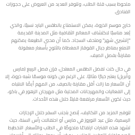
ملحوظ بسبب قلة الطلب، وتتوفر العديد من العروض على حجوزات
الفنادق.
خارج موسم الذروة، يمكن الاستمتاع بالطقس البارد نسبيًا، والذي
يُعد مناسبًا لاكتشاف المعالم الثقافية مثل المدينة القديمة
"إتشيري شهر" ومتحف السجاد. كما أن محبي الطبيعة يمكنهم
التمتع بمناظر جبال القوقاز المغطاة بالثلوج بأسعار معقولة
مقارنةً بفصل الصيف.
في حال كنت تفضل الطقس المعتدل، فإن فصل الربيع (مارس
وأبريل) يعتبر خيارًا مثاليًا. على الرغم من كونه موسمًا شبه ذروة، إلا
أن الأسعار ما زالت أقل مقارنة بالصيف. من المهم أيضًا الانتباه
إلى الفعاليات والمهرجانات المحلية مثل مهرجان الزهور في باكو،
حيث تكون الأسعار مرتفعة قليلاً خلال هذه الأحداث.
لتوفير المزيد من التكاليف، يُنصح بتجنب السفر خلال الإجازات
الرسمية، مثل عيد النوروز في مارس أو احتفالات رأس السنة، حيث
تشهد هذه الفترات ارتفاعًا ملحوظًا في الطلب والأسعار. التخطيط