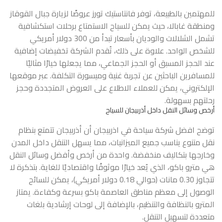
للمهتمين بالطبيعة، توفر فانتاستيك تورز عروضًا لزيارة جبال القوقاز
ومنطقة غابالا، حيث يمكن للسياح الاستمتاع برحلات استكشافية
تشمل الشلالات والوديان بأسعار تبدأ من 300 دولار أمريكي
للشخص الواحد. علاوة على ذلك، تُقدم الشركة تخفيضات إضافية
عند الحجز المسبق أو الحجز الجماعي، مما يجعلها خيارًا مثاليًا
للمسافرين الباحثين عن تجربة غنية وميسورة التكلفة. عبر موقعها
الإلكتروني، يمكن للعملاء الاطلاع على العروض المتجددة وحجز
رحلتهم بسهولة.
أرخص وسائل النقل داخل أذربيجان للسياح
توضح
افضل شركة سياحة في اذربيجان
أن أذربيجان تتمتع بنظام
نقل متنوع يناسب جميع الميزانيات، مما يسهل التنقل داخل المدن
وخارجها بتكاليف منخفضة. واحدة من أرخص وأفضل وسائل النقل
هي مترو باكو، الذي يُعد خيارًا موثوقًا واقتصاديًا للغاية. بتذكرة لا
تتجاوز 0.30 مانات (حوالي 0.18 دولار أمريكي)، يمكن للسائح
الوصول إلى معظم مناطق العاصمة باكو بسرعة وكفاءة. يمتاز
المترو بالنظافة والتنظيم، بالإضافة إلى لوحات إرشادية بلغات
متعددة لتسهيل التنقل.