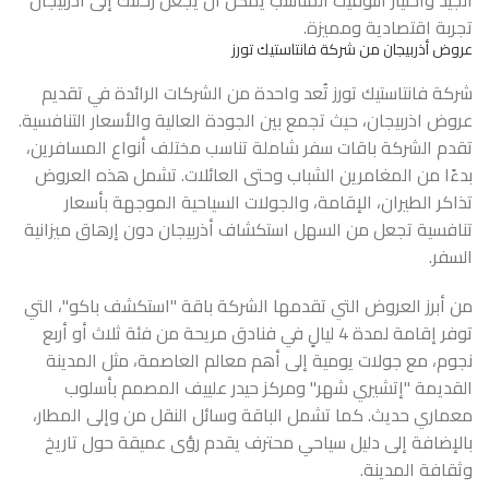
الجيد واختيار التوقيت المناسب يمكن أن يجعل رحلتك إلى أذربيجان
تجربة اقتصادية ومميزة.
عروض أذربيجان من شركة فانتاستيك تورز
شركة فانتاستيك تورز تُعد واحدة من الشركات الرائدة في تقديم
عروض اذربيجان
، حيث تجمع بين الجودة العالية والأسعار التنافسية.
تقدم الشركة باقات سفر شاملة تناسب مختلف أنواع المسافرين،
بدءًا من المغامرين الشباب وحتى العائلات. تشمل هذه العروض
تذاكر الطيران، الإقامة، والجولات السياحية الموجهة بأسعار
تنافسية تجعل من السهل استكشاف أذربيجان دون إرهاق ميزانية
السفر.
من أبرز العروض التي تقدمها الشركة باقة "استكشف باكو"، التي
توفر إقامة لمدة 4 ليالٍ في فنادق مريحة من فئة ثلاث أو أربع
نجوم، مع جولات يومية إلى أهم معالم العاصمة، مثل المدينة
القديمة "إتشيري شهر" ومركز حيدر علييف المصمم بأسلوب
معماري حديث. كما تشمل الباقة وسائل النقل من وإلى المطار،
بالإضافة إلى دليل سياحي محترف يقدم رؤى عميقة حول تاريخ
وثقافة المدينة.