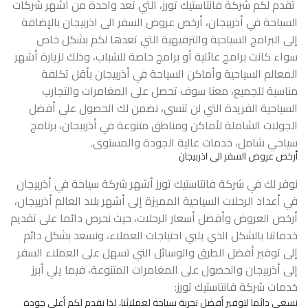
تقدم لكم شركة فانتاستيك تورز، التي تعد واحدة من أشهر شركات
السياحة في أذربيجان، أرخص عروض السفر الى اذربيجان بالإضافة
إلى البرامج السياحية والترفيهية التي تعدها لكم بشكل خاص
سواء كانت برامج عائلية أو برامج خاصة للشباب، وذلك لزيارة أشهر
المعالم السياحية وأماكن السياحة في أذربيجان بأقل تكلفة
مناسبة للجميع، معنا سوف تحصل على المغامرات والتجارب
السياحية الفريدة التي لن تنسى، نضمن لك الحصول على أفضل
الجولات الشاملة لأماكن ومناطق متنوعة في أذربيجان، برنامج
سياحي شامل، خدمات عالية الجودة والمستوى.
أرخص عروض السفر الى اذربيجان
نوفر لك في شركة فانتاستيك تورز أشهر شركة سياحة في أذربيجان
في أعداد الرحلات السياحية المميزة إلى أشهر بلاد العالم أذربيجان،
أرخص العروض وأفضل أسعار الرحلات، حيث نحرص دائما على تقديم
خدماتنا بالشكل الذي يلبي احتياجات العملاء، ونسعد بشكل دائم
إلى توفير أفضل الطرق والوسائل التي تسهل على العملاء السفر
إلى أذربيجان والحصول على المغامرات المتنوعة، فيما يلي أبرز
خدمات شركة فانتاستيك تورز:
نسعي دائما لتوفير أفضل تجربة سياحة لعملائنا، لذا نقدم لكم أعلى جودة