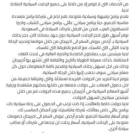
من الخدمات التي لا تتوفر إلا من خلالنا على جميع الرحلات السياحية المتاحة
لدينا.
نقدم برامج ترفيهية وسياحية متنوعة، نقم لكم في شركتنا برامج متعددة
مناسبة للجميع، دينا برنامج سياحي عائلي، برنامج سياحي للشباب، واخيرا
للمسافرون العرب، فنحن من افضل شركات السياحة في السعودية.
نوفر أسهل طرق لحجز الرحلات السياحية دون جهد، يمكنك الآن، حجز رحلتك
السياحية بـ أرخص عروض السفر الى اذربيجان من خلال موقعنا وتحديد الرحلة
وعدد الليالي التي تناسبك، مع الدفع بالطريقة التي تناسبك.
لدينا مرشدين عرب، يمتلكون الكفاءة والخبرة العالية في تحدث اللغات
المختلفة، كذلك معرفة الطويلة بالتاريخ والثقافة التي تشتهر بها أذربيجان،
وذلك من اجل تسهيل رحلتك السياحية وتقديم كافة المعلومات حول كل
معلم سياحي سوف تذهب إليها خلال الرحلة السياحية.
يتوفر لدينا المزيد من الجولات الفريدة لعملائنا، والتي وفرناها خصيصا، من
اجل حصول العملاء على جولات ممتعة من خلالها يمكنهم مشاهدة وزيارة
أشهر المعالم السياحية في أذربيجان، جميع هذه الجولات تتم من خلال
مرشدين سياحيين لتسهيل الجولات.
لدينا جولات خاصة بالعائلات، إذا كنت ترغب في الحصول على رحلة سياحية ذات
برنامج عائلي خاص بعائلتك، شركة فانتاستيك تورز المكان المناسب لك.
نوفر أسعار مناسبة للجميع، نقدم أرخص عروض السفر الى اذربيجان خصومات
متنوعة على الرحلات السياحية، أسعار رحلات لن تجدها في شركات أو مكاتب
سياحة أخرى.