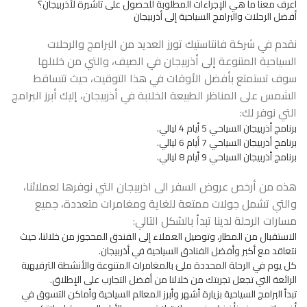
اعرف معنا
ما هي الإجراءات المطلوبة للحصول على تأشيرة لأذربيجان؟
أفضل الرحلات والبرامج السياحية إلى أذربيجان
نقدم في شركة فانتاستيك تورز العديد من البرامج والرحلات
السياحية المتنوعة إلى أذربيجان في الصيف، والتي من خلالها
سوف تستمتع بأفضل الأوقات في هذا التوقيت، حيث تتساقط
الشمس على المناظر الطبيعة الخلابة في أذربيجان، إليك أبرز البرامج
التي نوفر لك:
برنامج أذربيجان السياحي 5 أيام 4 ليالي.
برنامج أذربيجان السياحي 7 أيام 6 ليالي.
برنامج أذربيجان السياحي 9 أيام 8 ليالي.
هذه من أرخص عروض السفر الى اذربيجان التي نوفرها لعملائنا،
والتي تشمل جولات ممتعة للغاية ومغامرات متعددة، جميع
مسارات الرحلة لدينا تبدأ بالشكل التالي:
الاستقبال من المطار، وتوصيل العملاء إلى الفندق المحجوز من خلالنا، حيث
نتعاقد مع أكبر وأفضل الفنادق السياحية في أذربيجان.
كل يوم في الرحلة المحددة ملئ بالمغامرات المتنوعة والأنشطة الترفيهية
الرائعة التي تجعل تجربتك من خلالنا من أفضل التجارب على الإطلاق.
تبدأ البرامج السياحية بزيارة أشهر وأبرز المعالم السياحية وأماكن التسوق في