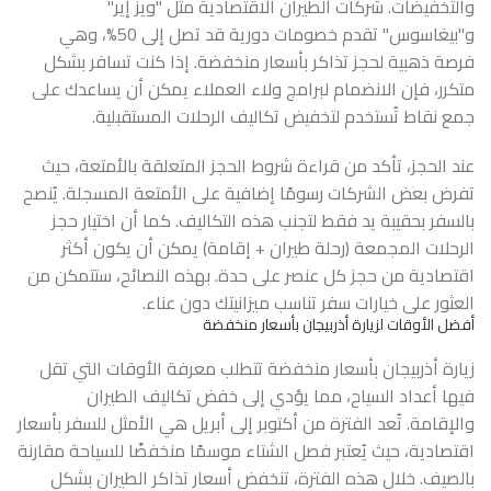
والتخفيضات. شركات الطيران الاقتصادية مثل "ويز إير"
و"بيغاسوس" تقدم خصومات دورية قد تصل إلى 50%، وهي
فرصة ذهبية لحجز تذاكر بأسعار منخفضة. إذا كنت تسافر بشكل
متكرر، فإن الانضمام لبرامج ولاء العملاء يمكن أن يساعدك على
جمع نقاط تُستخدم لتخفيض تكاليف الرحلات المستقبلية.
عند الحجز، تأكد من قراءة شروط الحجز المتعلقة بالأمتعة، حيث
تفرض بعض الشركات رسومًا إضافية على الأمتعة المسجلة. يُنصح
بالسفر بحقيبة يد فقط لتجنب هذه التكاليف. كما أن اختيار حجز
الرحلات المجمعة (رحلة طيران + إقامة) يمكن أن يكون أكثر
اقتصادية من حجز كل عنصر على حدة. بهذه النصائح، ستتمكن من
العثور على خيارات سفر تناسب ميزانيتك دون عناء.
أفضل الأوقات لزيارة أذربيجان بأسعار منخفضة
زيارة أذربيجان بأسعار منخفضة تتطلب معرفة الأوقات التي تقل
فيها أعداد السياح، مما يؤدي إلى خفض تكاليف الطيران
والإقامة. تُعد الفترة من أكتوبر إلى أبريل هي الأمثل للسفر بأسعار
اقتصادية، حيث يُعتبر فصل الشتاء موسمًا منخفضًا للسياحة مقارنة
بالصيف. خلال هذه الفترة، تنخفض أسعار تذاكر الطيران بشكل