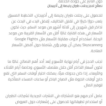
دون التأثير على جودة الخدمة.
نصائح لحجز رحلات طيران رخيصة إلى أذربيجان
للحصول على رحلات طيران رخيصة إلى أذربيجان، التخطيط المسبق
يلعب دورًا كبيرًا في تقليل التكاليف. يُفضل البدء في البحث عن
تذاكر قبل شهرين إلى ثلاثة أشهر من موعد السفر، حيث تكون
الأسعار في هذه الفترة غالبًا أقل من الأسعار القريبة من موعد
الرحلة. استخدام أدوات مقارنة الأسعار مثل Google Flights
وSkyscanner يمكن أن يوفر رؤى شاملة حول أفضل الأسعار
المتاحة.
تجنب الحجز في أيام نهاية الأسبوع يُعد أحد أهم النصائح. غالبًا ما
تكون أسعار التذاكر أقل خلال منتصف الأسبوع، وخاصة أيام الثلاثاء
والأربعاء. إذا كان جدولك مرنًا، يمكنك اختيار أوقات السفر التي تقع
خارج أوقات الذروة مثل الصباح الباكر أو ساعات المساء المتأخرة
لتوفير المال.
عامل آخر مهم هو الاشتراك في النشرات البريدية لشركات الطيران
أو استخدام تطبيقاتها للحصول على إشعارات حول العروض