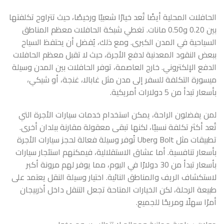
الحافلات المحلية أيضًا تُعد خيارًا شعبيًا ورخيصًا، حيث تتراوح تكلفتها
بين 0.20 و0.50 مانات. تغطي شبكة الحافلات معظم المناطق
السياحية في المدن الكبرى. ومع ذلك، يُفضل أن يحتفظ السياح
ببعض النقود المعدنية لدفع الأجرة، حيث لا تقبل معظم الحافلات
الدفع الإلكتروني. خارج العاصمة، توفر الحافلات بين المدن وسيلة
ميسورة التكلفة للسفر إلى مدن مثل غابالا، غنجة، أو شيكي،
بأسعار تبدأ من 5 دولارات أمريكية.
لمن يفضلون الراحة، يمكن استخدام خدمات سيارات الأجرة التي
تُعد أكثر تكلفة نسبيًا، لكنها تبقى معقولة مقارنة ببلدان أخرى.
تطبيقات مثل Bolt وUber تُوفر وسيلة فعالة لحجز سيارات الأجرة
بأسعار تنافسية. أما عشاق الاستقلالية، فيمكنهم استئجار سيارات
بأسعار تبدأ من 30 دولارًا في اليوم، مما يوفر لهم مرونة أكبر
لاستكشاف الريف والمناطق النائية. اختيار وسيلة النقل يعتمد على
طبيعة الرحلة، لكن الخيارات المتاحة تجعل التنقل داخل أذربيجان
أمرًا سهلًا ومريحًا للجميع.