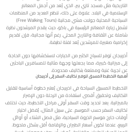
التاريخية مثل مسجد تازي بير، الذي يُعد من أجمل المعالم
الإسلامية في البلاد. علاوة على ذلك، تنظم العديد من المنظمات
السياحية المحلية جولات مشي مجانية (Free Walking Tours)
تشمل زيارة المعالم الرئيسية في باكو، حيث يقدم المرشدون نظرة
شاملة عن الثقافة والتاريخ المحلي. رغم أنها مجانية، فإن تقديم
إكرامية صغيرة للمرشدين يُعد لفتة لطيفة.
أذربيجان توفر للسياح الكثير من الخيارات لاستكشافها دون الحاجة
إلى ميزانية كبيرة، مما يجعلها وجهة مثالية للمسافرين الباحثين
عن تجربة غنية وممتعة بتكاليف محدودة.
أهمية التخطيط المسبق لتوفير تكاليف السفر إلى أذربيجان
التخطيط المسبق
السياحة في اذربيجان
يُعتبر خطوة أساسية لتقليل
التكاليف وتحقيق أقصى استفادة من الرحلة دون الإضرار
بالميزانية. يعد تحديد وقت السفر أولى مراحل التخطيط، حيث تختلف
تكاليف السفر حسب الموسم. على سبيل المثال، يُفضل اختيار
أوقات خارج موسم الذروة السياحية، مثل فصل الشتاء أو أوائل
الربيع، عندما تكون أسعار الطيران والإقامة أقل بشكل ملحوظ.